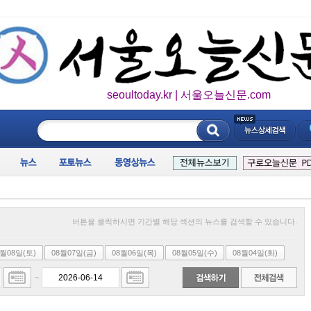
seoultoday.kr | 서울오늘신문.com
____________
버튼을 클릭하시면 기간별 해당 섹션의 뉴스를 검색할 수 있습니다.
8월08일(토)
08월07일(금)
08월06일(목)
08월05일(수)
08월04일(화)
~