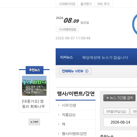
티커뉴스
해당섹션에 뉴스가 없습니다
[대중가요] 영
시와 인생
동리 회화나무
08월09일(일)
0
작품감상
책
행사/이벤트/강연