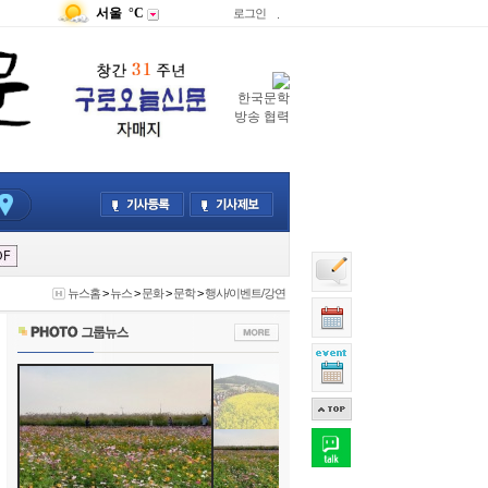
서울
°C
로그인
.
한국문학
방송 협력
뉴스홈
>
뉴스
>
문화
>
문학
>
행사/이벤트/강연