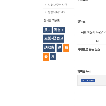
시 읽어주는 시인
방송/라디오/TV
援щ
誘쇱＜
해당섹션에 뉴스가
吏援ъ誘쇱고
다
諛⑹寃
源
釉
泥
媛