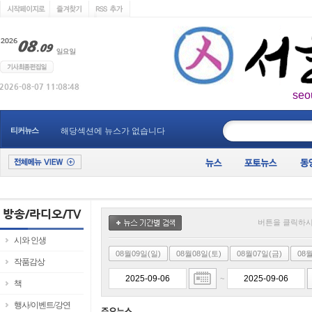
seo
____________
티커뉴스
해당섹션에 뉴스가 없습니다
버튼을 클릭하시
시와 인생
08월09일(일)
08월08일(토)
08월07일(금)
08
작품감상
~
책
행사/이벤트/강연