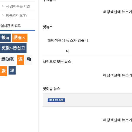
시 읽어주는 시인
해당섹션에 뉴스가
방송/라디오/TV
援щ
誘쇱＜
해당섹션에 뉴스가 없습니
吏援ъ誘쇱고
다
諛⑹寃
源
釉
泥
媛
해당섹션에 뉴스가
해당섹션에 뉴스가