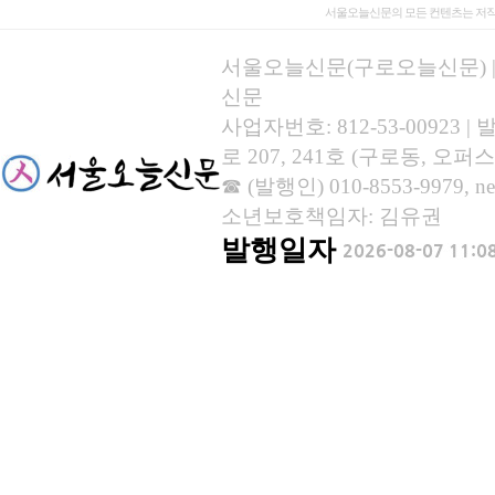
서울오늘신문의 모든 컨텐츠는 저작
서울오늘신문(구로오늘신문) | 등록
신문
사업자번호: 812-53-00923
로 207, 241호 (구로동, 오퍼스
☎ (발행인) 010-8553-9979, new
소년보호책임자: 김유권
발행일자