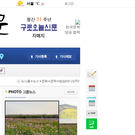
서울
°C
로그인
.
한국문학
방송 협력
뉴스홈
>
뉴스
>
문화
>
문학
>
방송/라디오/TV