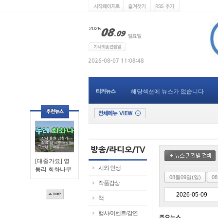
티커뉴스
해당섹션에 뉴스가 없습니다
[대중가요] 영
시와 인생
동리 회화나무
08월09일(일)
0
작품감상
책
행사/이벤트/강연