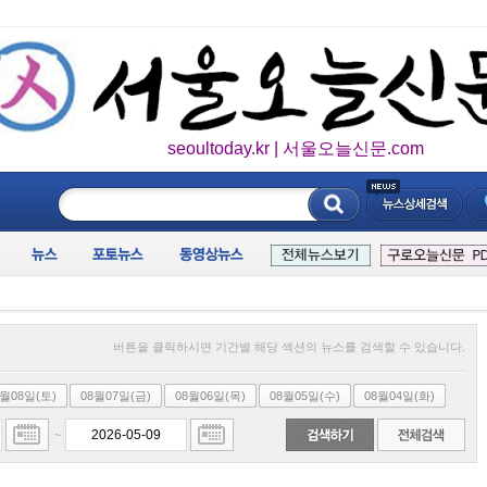
seoultoday.kr | 서울오늘신문.com
____________
버튼을 클릭하시면 기간별 해당 섹션의 뉴스를 검색할 수 있습니다.
8월08일(토)
08월07일(금)
08월06일(목)
08월05일(수)
08월04일(화)
~