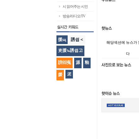
시 읽어주는 시인
방송/라디오/TV
援щ
誘쇱＜
해당섹션에 뉴스가
吏援ъ誘쇱고
다
諛⑹寃
源
釉
泥
媛