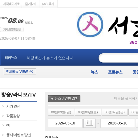
seo
____________
티커뉴스
해당섹션에 뉴스가 없습니다
버튼을 클릭하시
시와 인생
08월09일(일)
08월08일(토)
08월07일(금)
08
작품감상
~
책
행사/이벤트/강연