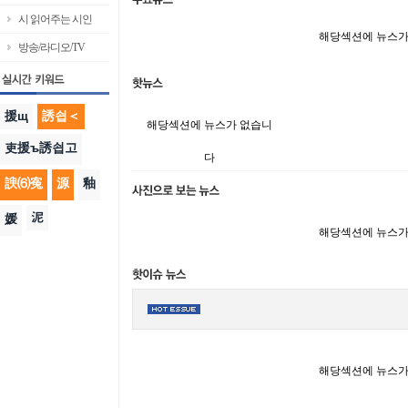
시 읽어주는 시인
해당섹션에 뉴스가
방송/라디오/TV
援щ
誘쇱＜
해당섹션에 뉴스가 없습니
吏援ъ誘쇱고
다
諛⑹寃
源
釉
泥
媛
해당섹션에 뉴스가
해당섹션에 뉴스가