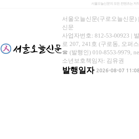
서울오늘신문의 모든 컨텐츠는 저작
서울오늘신문(구로오늘신문) | 등록
신문
사업자번호: 812-53-00923
로 207, 241호 (구로동, 오퍼스
☎ (발행인) 010-8553-9979, new
소년보호책임자: 김유권
발행일자