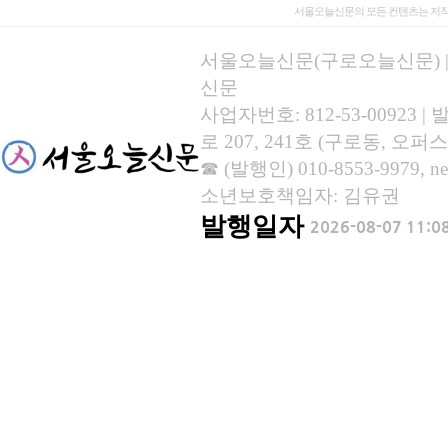
서울오늘신문의 모든 컨텐츠는 저작
서울오늘신문(구로오늘신문) | 등록
신문
사업자번호: 812-53-00923
로 207, 241호 (구로동, 오퍼스
☎ (발행인) 010-8553-9979, new
소년보호책임자: 김유권
발행일자