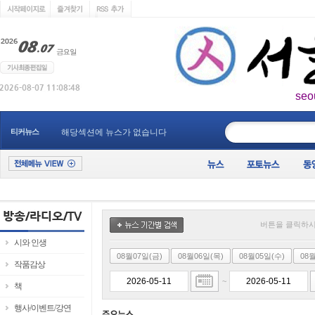
seo
____________
티커뉴스
해당섹션에 뉴스가 없습니다
버튼을 클릭하시
시와 인생
08월07일(금)
08월06일(목)
08월05일(수)
08
작품감상
~
책
행사/이벤트/강연