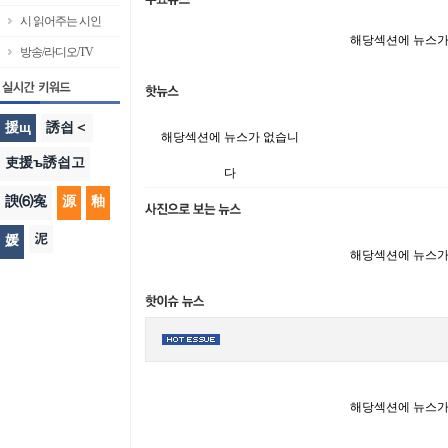
시 읽어주는 시인
해당섹션에 뉴스가
방송/라디오/TV
援щ
誘쇱＜
해당섹션에 뉴스가 없습니
吏援ъ誘쇱고
다
諛⑹寃
源
釉
泥
媛
해당섹션에 뉴스가
해당섹션에 뉴스가