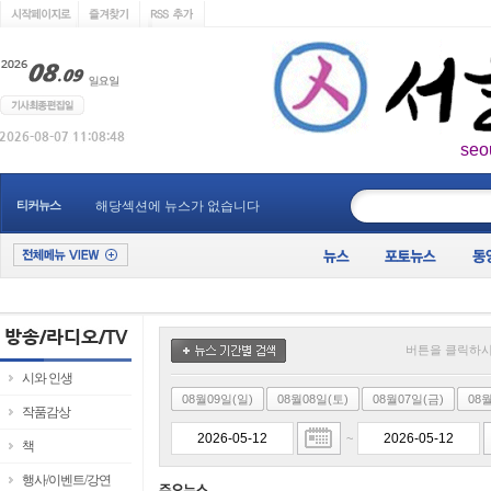
seo
____________
티커뉴스
해당섹션에 뉴스가 없습니다
버튼을 클릭하시
시와 인생
08월09일(일)
08월08일(토)
08월07일(금)
08
작품감상
~
책
행사/이벤트/강연