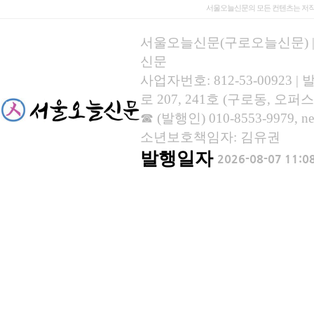
서울오늘신문의 모든 컨텐츠는 저작
서울오늘신문(구로오늘신문) | 등록
신문
사업자번호: 812-53-00923
로 207, 241호 (구로동, 오퍼스
☎ (발행인) 010-8553-9979, new
소년보호책임자: 김유권
발행일자