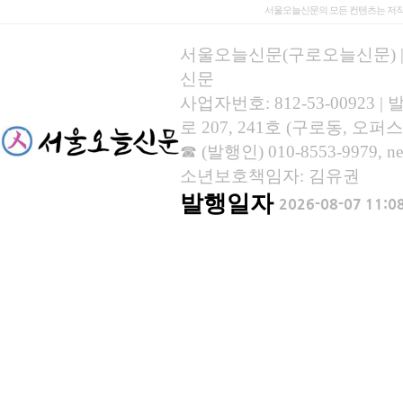
서울오늘신문의 모든 컨텐츠는 저작
서울오늘신문(구로오늘신문) | 등록
신문
사업자번호: 812-53-00923
로 207, 241호 (구로동, 오퍼스
☎ (발행인) 010-8553-9979, new
소년보호책임자: 김유권
발행일자