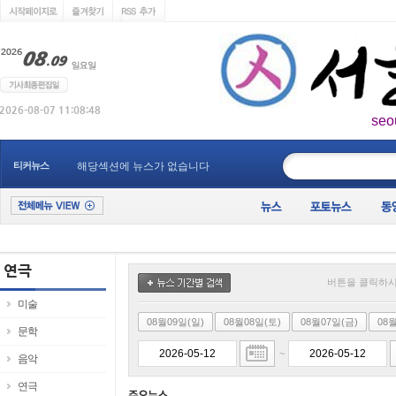
seo
____________
티커뉴스
해당섹션에 뉴스가 없습니다
버튼을 클릭하시
미술
08월09일(일)
08월08일(토)
08월07일(금)
08
문학
~
음악
연극