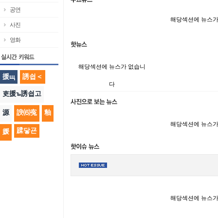
공연
해당섹션에 뉴스가
사진
영화
해당섹션에 뉴스가 없습니
援щ
誘쇱＜
다
吏援ъ誘쇱고
源
諛⑹寃
釉
해당섹션에 뉴스가
蹂닿굔
媛
해당섹션에 뉴스가