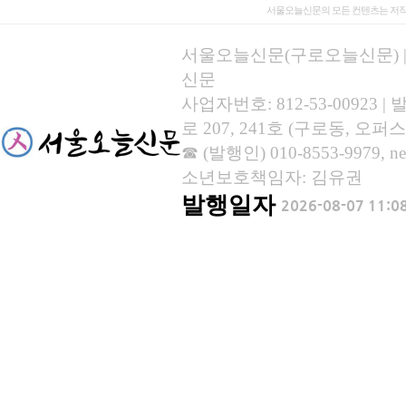
서울오늘신문의 모든 컨텐츠는 저작
서울오늘신문(구로오늘신문) | 등록
신문
사업자번호: 812-53-00923
로 207, 241호 (구로동, 오퍼스
☎ (발행인) 010-8553-9979, new
소년보호책임자: 김유권
발행일자