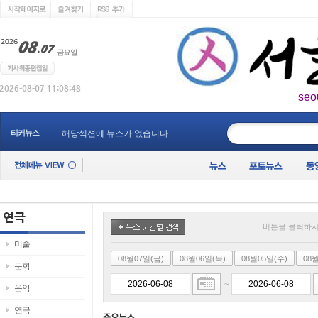
seo
____________
티커뉴스
해당섹션에 뉴스가 없습니다
버튼을 클릭하시
미술
08월07일(금)
08월06일(목)
08월05일(수)
08
문학
~
음악
연극