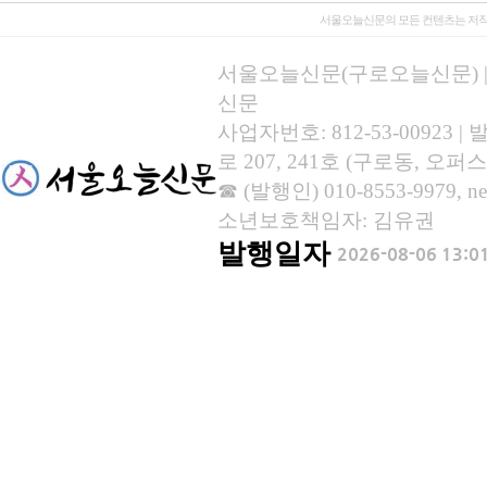
서울오늘신문의 모든 컨텐츠는 저작
서울오늘신문(구로오늘신문) | 등록
신문
사업자번호: 812-53-00923
로 207, 241호 (구로동, 오퍼스
☎ (발행인) 010-8553-9979, new
소년보호책임자: 김유권
발행일자