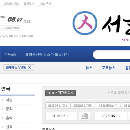
seo
____________
티커뉴스
해당섹션에 뉴스가 없습니다
버튼을 클릭하시
미술
08월07일(금)
08월06일(목)
08월05일(수)
08
문학
~
음악
연극