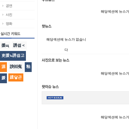
공연
해당섹션에 뉴스가
사진
영화
해당섹션에 뉴스가 없습니
援щ
誘쇱＜
다
吏援ъ誘쇱고
源
諛⑹寃
釉
해당섹션에 뉴스가
蹂닿굔
媛
해당섹션에 뉴스가