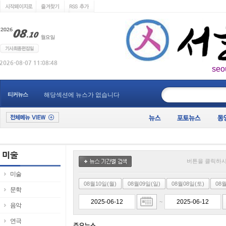
seo
____________
티커뉴스
해당섹션에 뉴스가 없습니다
버튼을 클릭하시
미술
08월10일(월)
08월09일(일)
08월08일(토)
08
문학
~
음악
연극