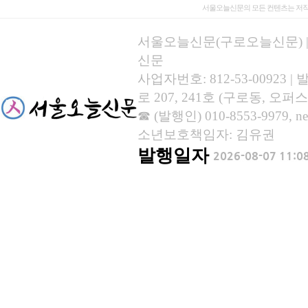
서울오늘신문의 모든 컨텐츠는 저작
서울오늘신문(구로오늘신문) | 등록
신문
사업자번호: 812-53-00923
로 207, 241호 (구로동, 오퍼스
☎ (발행인) 010-8553-9979, new
소년보호책임자: 김유권
발행일자