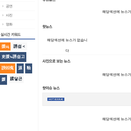
공연
해당섹션에 뉴스가
사진
영화
해당섹션에 뉴스가 없습니
援щ
誘쇱＜
다
吏援ъ誘쇱고
諛⑹寃
源
釉
해당섹션에 뉴스가
蹂닿굔
媛
해당섹션에 뉴스가