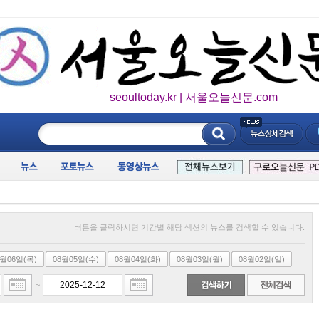
seoultoday.kr | 서울오늘신문.com
____________
버튼을 클릭하시면 기간별 해당 섹션의 뉴스를 검색할 수 있습니다.
8월06일(목)
08월05일(수)
08월04일(화)
08월03일(월)
08월02일(일)
~