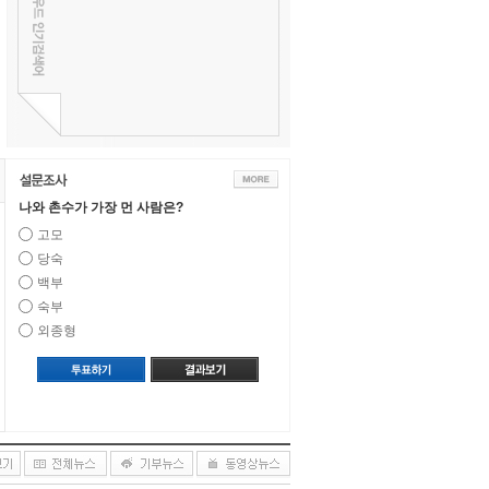
나와 촌수가 가장 먼 사람은?
고모
당숙
백부
숙부
외종형