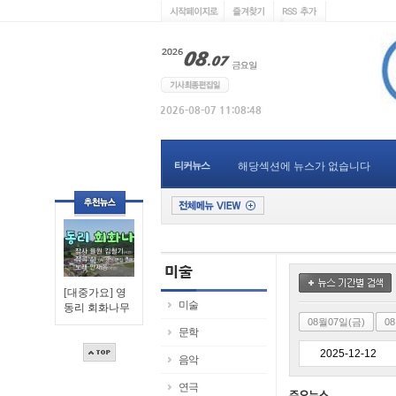
티커뉴스
해당섹션에 뉴스가 없습니다
[대중가요] 영
미술
동리 회화나무
08월07일(금)
0
문학
음악
연극