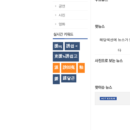
공연
사진
영화
해당섹션에 뉴스가
援щ
誘쇱＜
다
吏援ъ誘쇱고
源
諛⑹寃
釉
蹂닿굔
媛