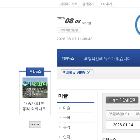
티커뉴스
해당섹션에 뉴스가 없습니다
[대중가요] 영
미술
동리 회화나무
08월08일(토)
0
문학
음악
연극