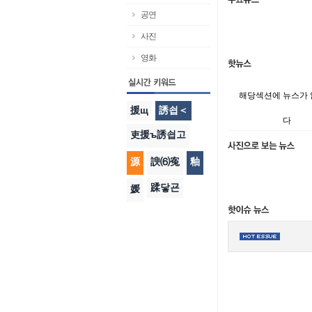
공연
사진
영화
해당섹션에 뉴스가
援щ
誘쇱＜
다
吏援ъ誘쇱고
源
諛⑹寃
釉
蹂닿굔
媛