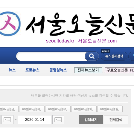
seoultoday.kr | 서울오늘신문.com
____________
버튼을 클릭하시면 기간별 해당 섹션의 뉴스를 검색할 수 있습니다.
8월07일(금)
08월06일(목)
08월05일(수)
08월04일(화)
08월03일(월)
~