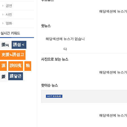
공연
해당섹션에 뉴스가
사진
영화
해당섹션에 뉴스가 없습니
援щ
誘쇱＜
다
吏援ъ誘쇱고
源
諛⑹寃
釉
해당섹션에 뉴스가
蹂닿굔
媛
해당섹션에 뉴스가