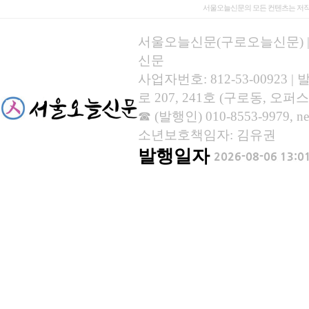
서울오늘신문의 모든 컨텐츠는 저작
서울오늘신문(구로오늘신문) | 등록
신문
사업자번호: 812-53-00923
로 207, 241호 (구로동, 오퍼스
☎ (발행인) 010-8553-9979, new
소년보호책임자: 김유권
발행일자