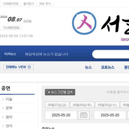
seo
____________
티커뉴스
해당섹션에 뉴스가 없습니다
버튼을 클릭하시
미술
08월07일(금)
08월06일(목)
08월05일(수)
08
문학
~
음악
연극