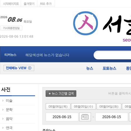
seo
____________
티커뉴스
해당섹션에 뉴스가 없습니다
버튼을 클릭하시
미술
08월06일(목)
08월05일(수)
08월04일(화)
08
문학
~
음악
연극