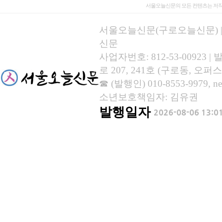
서울오늘신문의 모든 컨텐츠는 저작
서울오늘신문(구로오늘신문) | 등록
신문
사업자번호: 812-53-00923
로 207, 241호 (구로동, 오퍼스
☎ (발행인) 010-8553-9979, new
소년보호책임자: 김유권
발행일자