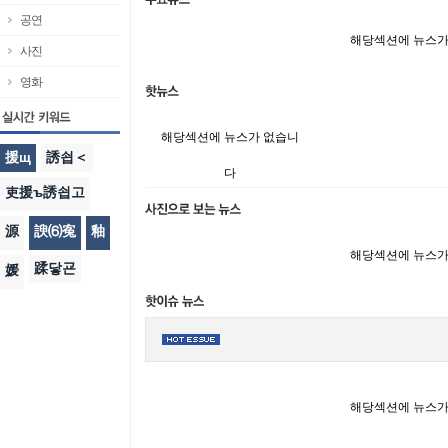
공연
해당섹션에 뉴스가
사진
영화
해당섹션에 뉴스가 없습니
援щ
誘쇱＜
다
吏援ъ誘쇱고
源
諛⑹寃
釉
해당섹션에 뉴스가
蹂닿굔
媛
해당섹션에 뉴스가