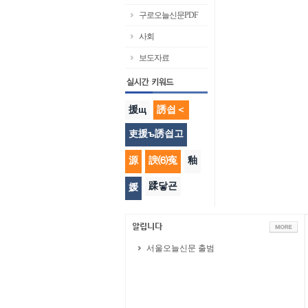
구로오늘신문PDF
사회
보도자료
援щ
誘쇱＜
吏援ъ誘쇱고
源
諛⑹寃
釉
蹂닿굔
媛
서울오늘신문 출범