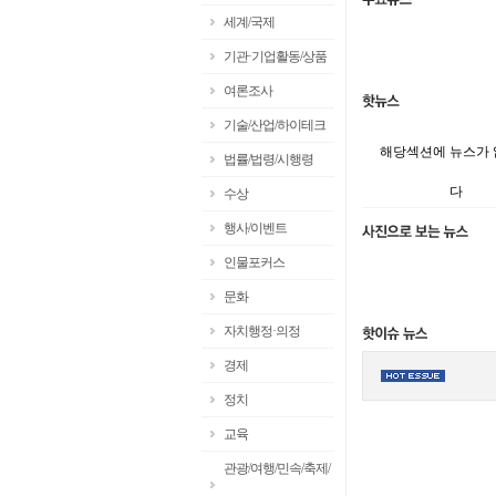
세계/국제
기관·기업활동/상품
여론조사
기술/산업/하이테크
해당섹션에 뉴스가
법률/법령/시행령
다
수상
행사/이벤트
인물포커스
문화
자치행정·의정
경제
정치
교육
관광/여행/민속/축제/