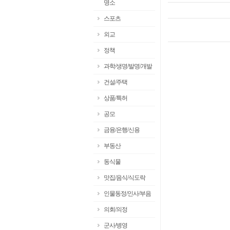
명소
스포츠
외교
정책
과학/생명/발명/개발
건설/주택
상품/특허
공모
금융/은행/신용
부동산
동식물
맛집/음식/식도락
인물동정/인사/부음
의회/의정
군사/병영