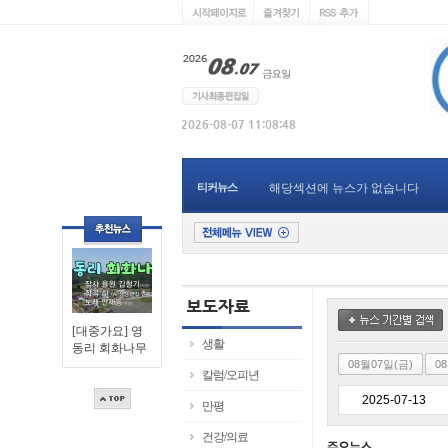
티커뉴스
해당섹션에 뉴스가 없습니다
[대중가요] 영
생활
동리 회화나무
08월07일(금)
0
칼럼/오피년
만평
건강/의료