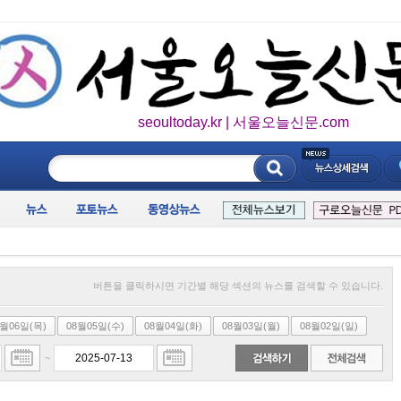
seoultoday.kr | 서울오늘신문.com
____________
버튼을 클릭하시면 기간별 해당 섹션의 뉴스를 검색할 수 있습니다.
8월06일(목)
08월05일(수)
08월04일(화)
08월03일(월)
08월02일(일)
~