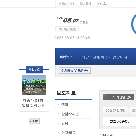
티커뉴스
해당섹션에 뉴스가 없습니다
[대중가요] 영
생활
동리 회화나무
08월07일(금)
0
칼럼/오피년
만평
건강/의료