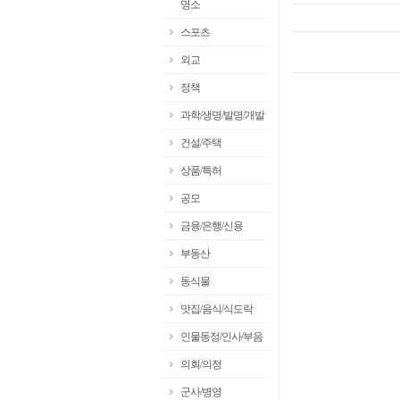
명소
스포츠
외교
정책
과학/생명/발명/개발
건설/주택
상품/특허
공모
금융/은행/신용
부동산
동식물
맛집/음식/식도락
인물동정/인사/부음
의회/의정
군사/병영