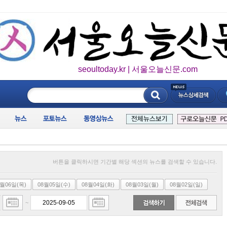
seoultoday.kr | 서울오늘신문.com
____________
버튼을 클릭하시면 기간별 해당 섹션의 뉴스를 검색할 수 있습니다.
8월06일(목)
08월05일(수)
08월04일(화)
08월03일(월)
08월02일(일)
~