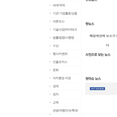
세계/국제
기관·기업활동/상품
여론조사
기술/산업/하이테크
해당섹션에 뉴스가
법률/법령/시행령
다
수상
행사/이벤트
인물포커스
문화
자치행정·의정
경제
정치
교육
관광/여행/민속/축제/