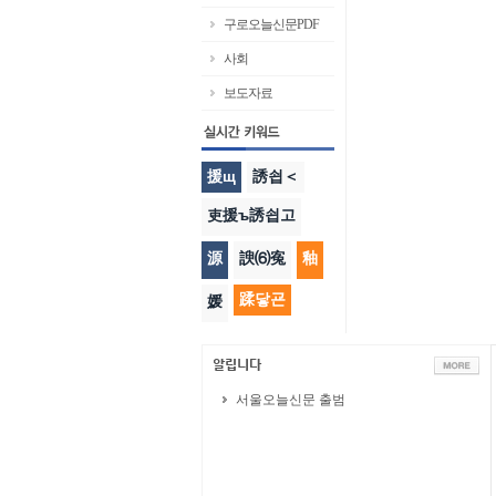
구로오늘신문PDF
사회
보도자료
援щ
誘쇱＜
吏援ъ誘쇱고
源
諛⑹寃
釉
蹂닿굔
媛
서울오늘신문 출범