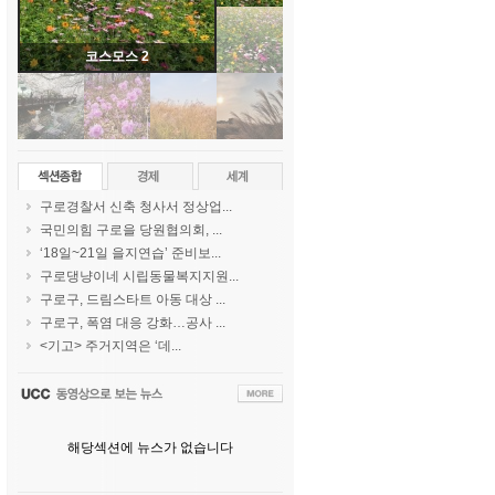
코스모스 2
구로경찰서 신축 청사서 정상업...
국민의힘 구로을 당원협의회, ...
‘18일~21일 을지연습’ 준비보...
구로댕냥이네 시립동물복지지원...
구로구, 드림스타트 아동 대상 ...
구로구, 폭염 대응 강화…공사 ...
<기고> 주거지역은 ‘데...
해당섹션에 뉴스가 없습니다