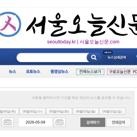
seoultoday.kr | 서울오늘신문.com
____________
버튼을 클릭하시면 기간별 해당 섹션의 뉴스를 검색할 수 있습니다.
8월06일(목)
08월05일(수)
08월04일(화)
08월03일(월)
08월02일(일)
~