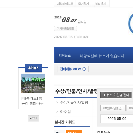
티커뉴스
해당섹션에 뉴스가 없습니다
[대중가요] 영
수상/인물/인사/발령
동리 회화나무
08월07일(금)
0
이·취임