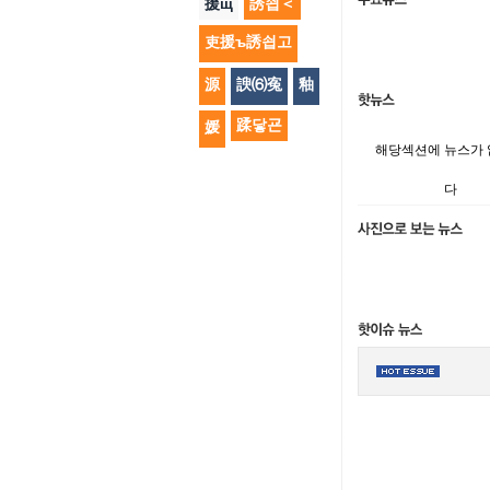
援щ
誘쇱＜
吏援ъ誘쇱고
源
諛⑹寃
釉
蹂닿굔
媛
해당섹션에 뉴스가
다