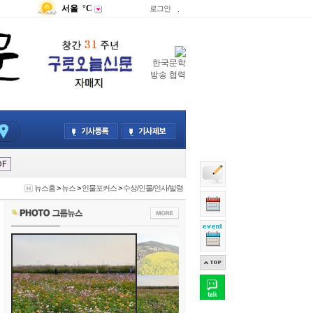
서울
°C
로그인
.
한국문학
방송 협력
뉴스홈
>
뉴스
>
인물포커스
>
수상/인물/인사/발령