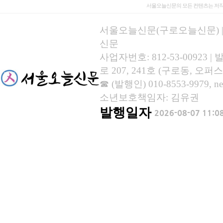
서울오늘신문의 모든 컨텐츠는 저작
서울오늘신문(구로오늘신문) | 등록
신문
사업자번호: 812-53-00923
로 207, 241호 (구로동, 오퍼스
☎ (발행인) 010-8553-9979, new
소년보호책임자: 김유권
발행일자