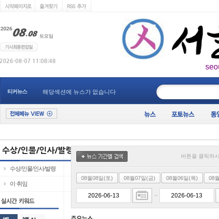
seo
____________
티커뉴스
해당섹션에 뉴스가 없습니다
버튼을 클릭하시
수상/인물/인사/발령
08월08일(토)
08월07일(금)
08월06일(목)
08
이·취임
~