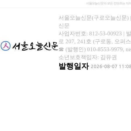
서울오늘신문의 모든 컨텐츠는 저작
서울오늘신문(구로오늘신문) | 등록
신문
사업자번호: 812-53-00923
로 207, 241호 (구로동, 오퍼스
☎ (발행인) 010-8553-9979, new
소년보호책임자: 김유권
발행일자