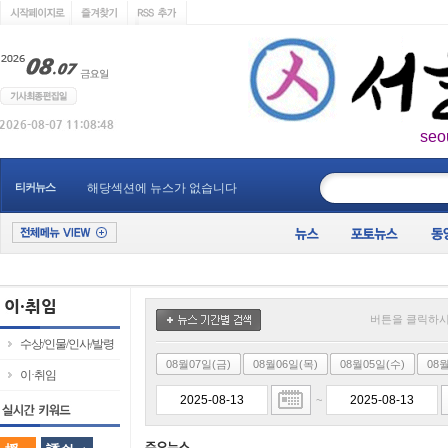
seo
____________
티커뉴스
해당섹션에 뉴스가 없습니다
버튼을 클릭하시
수상/인물/인사/발령
08월07일(금)
08월06일(목)
08월05일(수)
08
이·취임
~