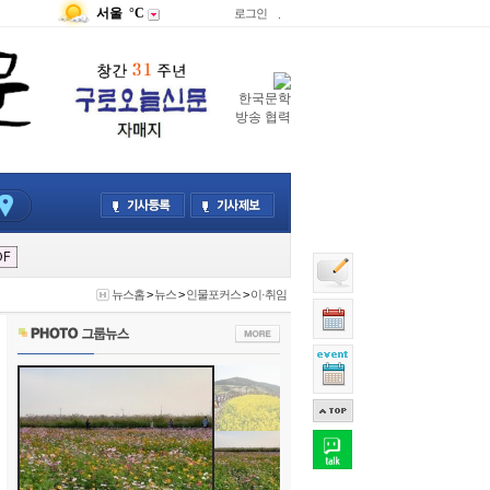
서울
°C
로그인
.
한국문학
방송 협력
뉴스홈
>
뉴스
>
인물포커스
>
이·취임