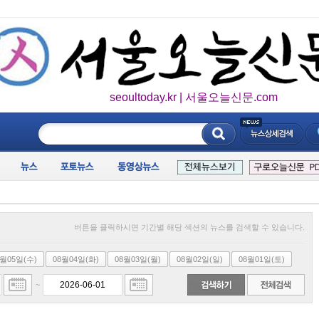
seoultoday.kr | 서울오늘신문.com
____________
버튼을 클릭하시면 기간별 해당 섹션의 뉴스를 검색할 수 있습니다.
8월05일(수)
08월04일(화)
08월03일(월)
08월02일(일)
08월01일(토)
~