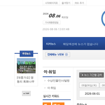
티커뉴스
해당섹션에 뉴스가 없습니다
[대중가요] 영
수상/인물/인사/발령
동리 회화나무
08월06일(목)
0
이·취임