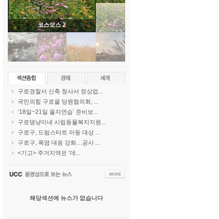
코스모스 2
구로경찰서 신축 청사서 정상업...
국민의힘 구로을 당원협의회, ...
‘18일~21일 을지연습’ 준비보...
구로댕냥이네 시립동물복지지원...
구로구, 드림스타트 아동 대상 ...
구로구, 폭염 대응 강화…공사 ...
<기고> 주거지역은 ‘데...
해당섹션에 뉴스가 없습니다