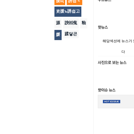
援щ
誘쇱＜
吏援ъ誘쇱고
源
諛⑹寃
釉
蹂닿굔
媛
해당섹션에 뉴스가
다