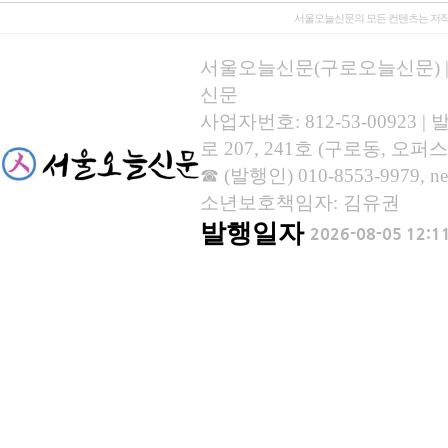
서울오늘신문의 모든 컨텐츠는 저작
서울오늘신문(구로오늘신문) | 등록
신문
사업자번호: 812-53-00923
로 207, 241호 (구로동, 오퍼스
☎ (발행인) 010-8553-9979, new
소년보호책임자: 김유권
발행일자