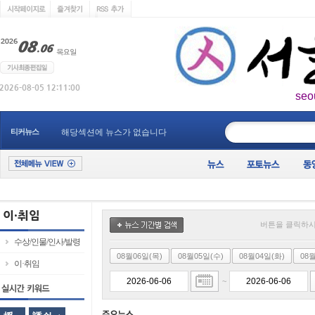
seo
____________
티커뉴스
해당섹션에 뉴스가 없습니다
버튼을 클릭하시
수상/인물/인사/발령
08월06일(목)
08월05일(수)
08월04일(화)
08
이·취임
~