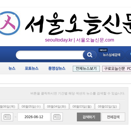
seoultoday.kr | 서울오늘신문.com
____________
버튼을 클릭하시면 기간별 해당 섹션의 뉴스를 검색할 수 있습니다.
8월06일(목)
08월05일(수)
08월04일(화)
08월03일(월)
08월02일(일)
~