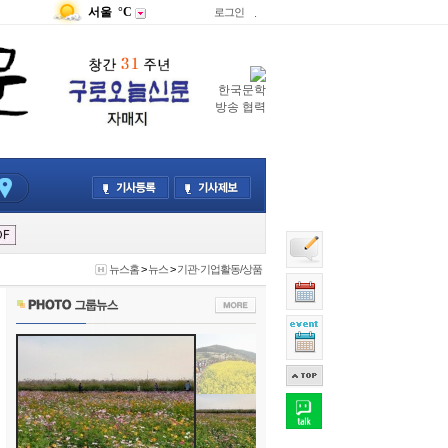
서울
°C
로그인
.
한국문학
방송 협력
뉴스홈
>
뉴스
>
기관·기업활동/상품