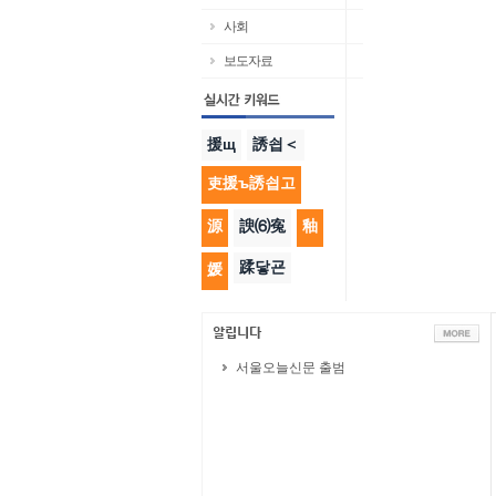
사회
보도자료
援щ
誘쇱＜
吏援ъ誘쇱고
源
諛⑹寃
釉
蹂닿굔
媛
서울오늘신문 출범