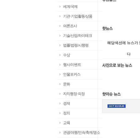
세계/국제
기관·기업활동/상품
여론조사
기술/산업/하이테크
해당섹션에 뉴스가
법률/법령/시행령
다
수상
행사/이벤트
인물포커스
문화
자치행정·의정
경제
정치
교육
관광/여행/민속/축제/명소