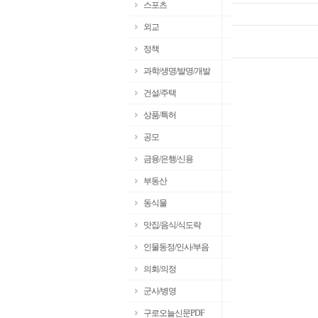
스포츠
외교
정책
과학/생명/발명/개발
건설/주택
상품/특허
공모
금융/은행/신용
부동산
동식물
맛집/음식/식도락
인물동정/인사/부음
의회/의정
군사/병영
구로오늘신문PDF