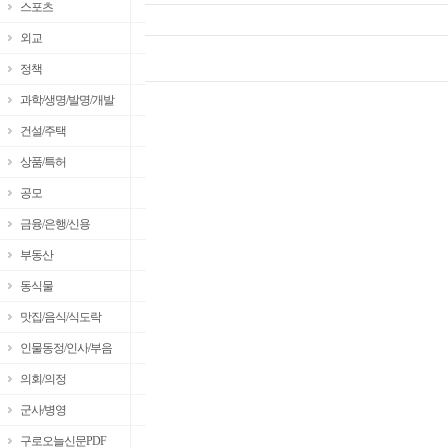
스포츠
외교
정책
과학/생명/발명/개발
건설/주택
상품/특허
공모
금융/은행/신용
부동산
동식물
맛집/음식/식도락
인물동정/인사/부음
의회/의정
군사/병영
구로오늘신문PDF