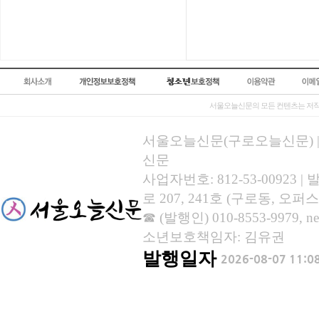
서울오늘신문의 모든 컨텐츠는 저작
서울오늘신문(구로오늘신문) | 등록
신문
사업자번호: 812-53-00923
로 207, 241호 (구로동, 오퍼스
☎ (발행인) 010-8553-9979, new
소년보호책임자: 김유권
발행일자