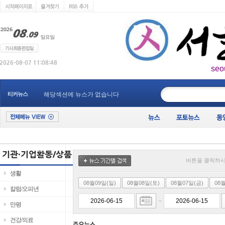
seo
____________
티커뉴스
해당섹션에 뉴스가 없습니다
버튼을 클릭하시
생활
08월09일(일)
08월08일(토)
08월07일(금)
08
칼럼/오피년
~
만평
건강/의료