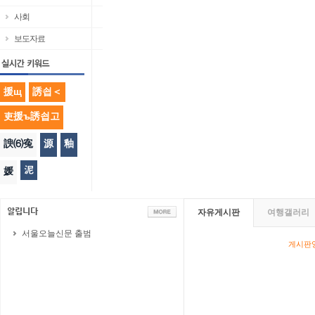
사회
보도자료
援щ
誘쇱＜
吏援ъ誘쇱고
諛⑹寃
源
釉
泥
媛
자유게시판
여행갤러리
서울오늘신문 출범
게시판영