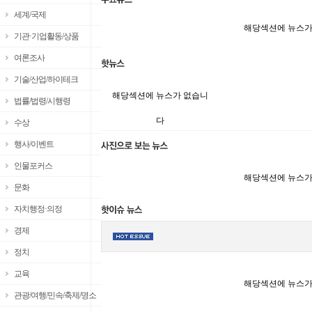
세계/국제
해당섹션에 뉴스가
기관·기업활동/상품
여론조사
기술/산업/하이테크
해당섹션에 뉴스가 없습니
법률/법령/시행령
다
수상
행사/이벤트
인물포커스
해당섹션에 뉴스가
문화
자치행정·의정
경제
정치
교육
해당섹션에 뉴스가
관광/여행/민속/축제/명소