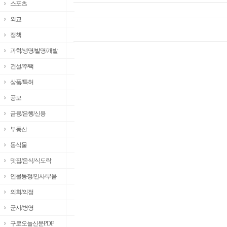
스포츠
외교
정책
과학/생명/발명/개발
건설/주택
상품/특허
공모
금융/은행/신용
부동산
동식물
맛집/음식/식도락
인물동정/인사/부음
의회/의정
군사/병영
구로오늘신문PDF