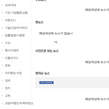
세계/국제
해당섹션에 뉴스가
기관·기업활동/상품
여론조사
기술/산업/하이테크
해당섹션에 뉴스가 없습니
법률/법령/시행령
다
수상
행사/이벤트
인물포커스
해당섹션에 뉴스가
문화
자치행정·의정
경제
정치
교육
해당섹션에 뉴스가
관광/여행/민속/축제/명소