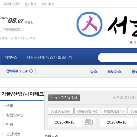
seo
____________
티커뉴스
해당섹션에 뉴스가 없습니다
버튼을 클릭하시
생활
08월07일(금)
08월06일(목)
08월05일(수)
08
칼럼/오피년
~
만평
건강/의료