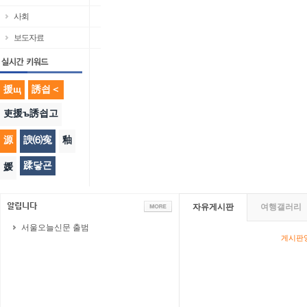
사회
보도자료
援щ
誘쇱＜
吏援ъ誘쇱고
源
諛⑹寃
釉
蹂닿굔
媛
자유게시판
여행갤러리
서울오늘신문 출범
게시판영