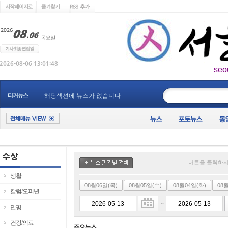
seo
____________
티커뉴스
해당섹션에 뉴스가 없습니다
버튼을 클릭하시
생활
08월06일(목)
08월05일(수)
08월04일(화)
08
칼럼/오피년
~
만평
건강/의료