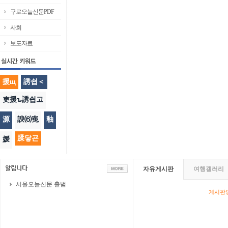
구로오늘신문PDF
사회
보도자료
援щ
誘쇱＜
吏援ъ誘쇱고
源
諛⑹寃
釉
蹂닿굔
媛
자유게시판
여행갤러리
서울오늘신문 출범
게시판영