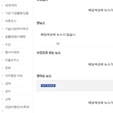
세계/국제
해당섹션에 뉴스가
기관·기업활동/상품
여론조사
기술/산업/하이테크
해당섹션에 뉴스가 없습니
법률/법령/시행령
다
수상
행사/이벤트
인물포커스
해당섹션에 뉴스가
문화
자치행정·의정
경제
정치
교육
해당섹션에 뉴스가
관광/여행/민속/축제/