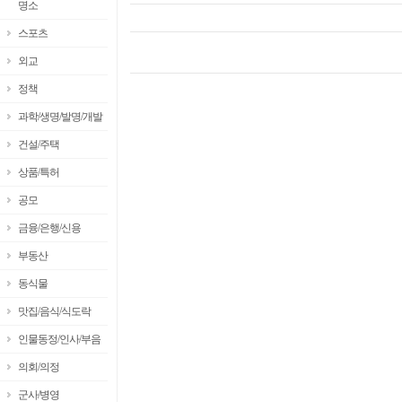
명소
스포츠
외교
정책
과학/생명/발명/개발
건설/주택
상품/특허
공모
금융/은행/신용
부동산
동식물
맛집/음식/식도락
인물동정/인사/부음
의회/의정
군사/병영