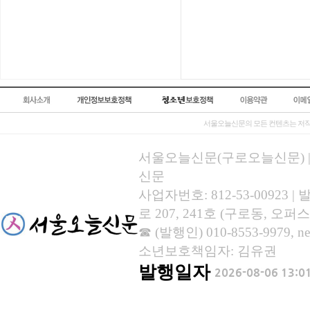
서울오늘신문의 모든 컨텐츠는 저작
서울오늘신문(구로오늘신문) | 등록
신문
사업자번호: 812-53-00923
로 207, 241호 (구로동, 오퍼스
☎ (발행인) 010-8553-9979, new
소년보호책임자: 김유권
발행일자