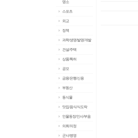
명소
스포츠
외교
정책
과학/생명/발명/개발
건설/주택
상품/특허
공모
금융/은행/신용
부동산
동식물
맛집/음식/식도락
인물동정/인사/부음
의회/의정
군사/병영