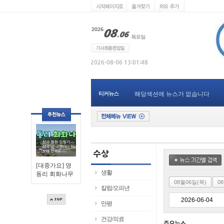
티커뉴스
해당섹션에 뉴스가 없습니다
[대중가요] 영
생활
동리 회화나무
08월06일(목)
0
칼럼/오피년
만평
건강/의료