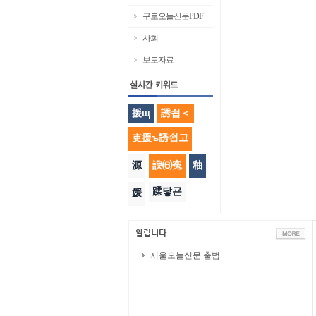
구로오늘신문PDF
사회
보도자료
援щ
誘쇱＜
吏援ъ誘쇱고
源
諛⑹寃
釉
蹂닿굔
媛
서울오늘신문 출범