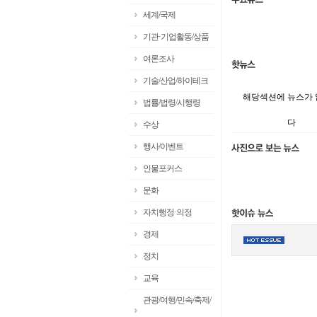
세계/국제
기관·기업활동/상품
여론조사
기술/산업/하이테크
해당섹션에 뉴스가
법률/법령/시행령
다
수상
행사/이벤트
인물포커스
문화
자치행정·의정
경제
정치
교육
관광/여행/민속/축제/