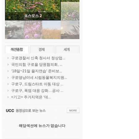
코스모스 2
구로경찰서 신축 청사서 정상업...
국민의힘 구로을 당원협의회, ...
‘18일~21일 을지연습’ 준비보...
구로댕냥이네 시립동물복지지원...
구로구, 드림스타트 아동 대상 ...
구로구, 폭염 대응 강화…공사 ...
<기고> 주거지역은 ‘데...
해당섹션에 뉴스가 없습니다