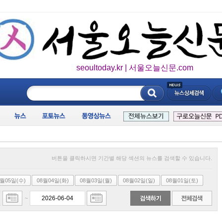
seoultoday.kr | 서울오늘신문.com
____________
버튼을 클릭하시면 기간별 해당 섹션의 뉴스를 검색할 수 있습니다.
8월05일(수)
08월04일(화)
08월03일(월)
08월02일(일)
08월01일(토)
~