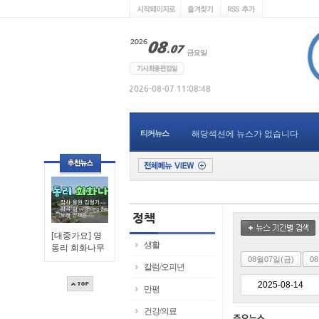
티커뉴스
해당섹션에 뉴스가 없습니다
[대중가요] 영
생활
동리 회화나무
08월07일(금)
0
칼럼/오피년
만평
건강/의료