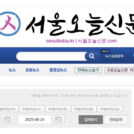
seoultoday.kr | 서울오늘신문.com
____________
버튼을 클릭하시면 기간별 해당 섹션의 뉴스를 검색할 수 있습니다.
8월06일(목)
08월05일(수)
08월04일(화)
08월03일(월)
08월02일(일)
~