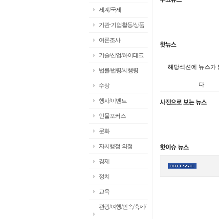
세계/국제
기관·기업활동/상품
여론조사
기술/산업/하이테크
해당섹션에 뉴스가
법률/법령/시행령
다
수상
행사/이벤트
인물포커스
문화
자치행정·의정
경제
정치
교육
관광/여행/민속/축제/