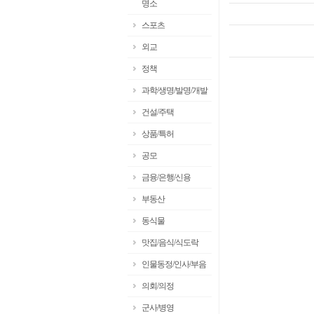
명소
스포츠
외교
정책
과학/생명/발명/개발
건설/주택
상품/특허
공모
금융/은행/신용
부동산
동식물
맛집/음식/식도락
인물동정/인사/부음
의회/의정
군사/병영