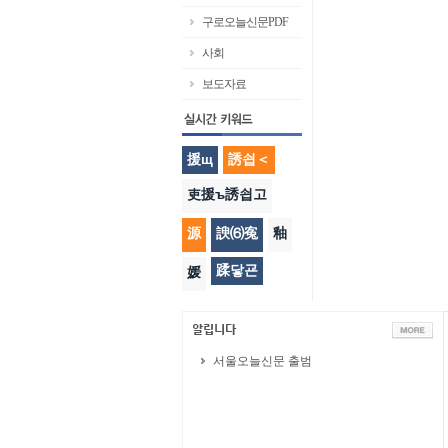
구로오늘신문PDF
사회
보도자료
援щ
誘쇱＜
吏援ъ誘쇱고
源
諛⑹寃
釉
蹂닿굔
媛
서울오늘신문 출범