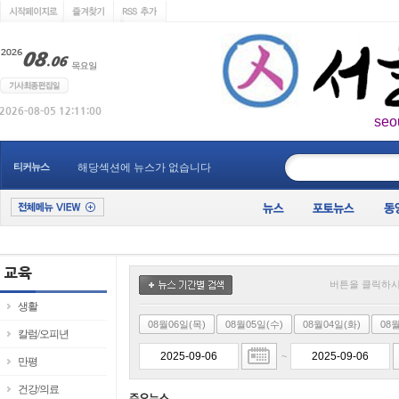
seo
____________
티커뉴스
해당섹션에 뉴스가 없습니다
버튼을 클릭하시
생활
08월06일(목)
08월05일(수)
08월04일(화)
08
칼럼/오피년
~
만평
건강/의료