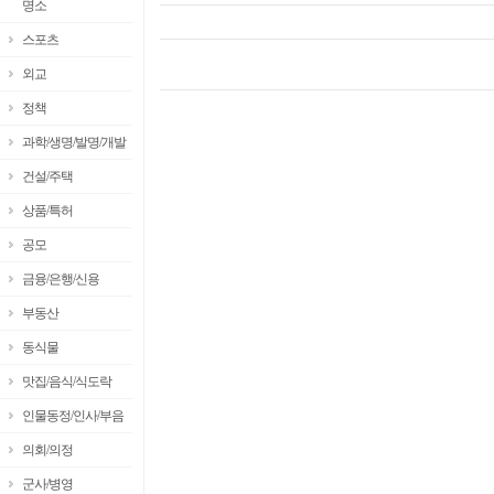
명소
스포츠
외교
정책
과학/생명/발명/개발
건설/주택
상품/특허
공모
금융/은행/신용
부동산
동식물
맛집/음식/식도락
인물동정/인사/부음
의회/의정
군사/병영