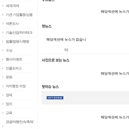
세계/국제
해당섹션에 뉴스가
기관·기업활동/상품
여론조사
기술/산업/하이테크
해당섹션에 뉴스가 없습니
법률/법령/시행령
다
수상
행사/이벤트
인물포커스
해당섹션에 뉴스가
문화
자치행정·의정
경제
정치
교육
해당섹션에 뉴스가
관광/여행/민속/축제/