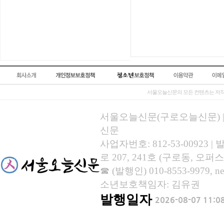
서울오늘신문의 모든 컨텐츠는 저작
서울오늘신문(구로오늘신문) | 등록
신문
사업자번호: 812-53-00923
로 207, 241호 (구로동, 오퍼스
☎ (발행인) 010-8553-9979, new
소년보호책임자: 김유권
발행일자