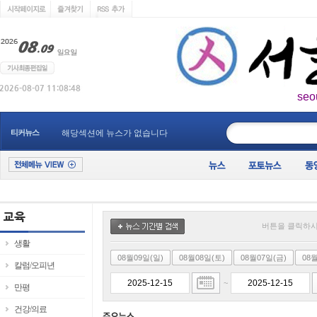
seo
____________
티커뉴스
해당섹션에 뉴스가 없습니다
버튼을 클릭하시
생활
08월09일(일)
08월08일(토)
08월07일(금)
08
칼럼/오피년
~
만평
건강/의료