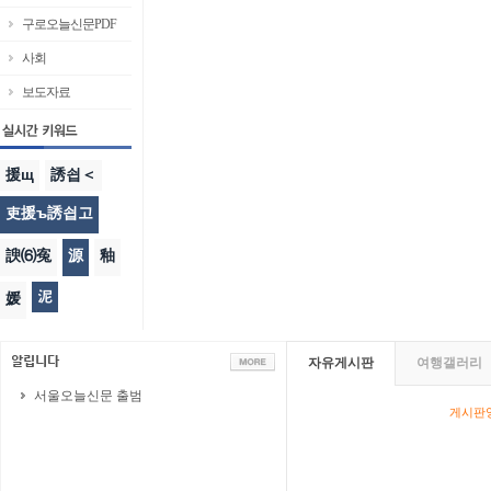
구로오늘신문PDF
사회
보도자료
援щ
誘쇱＜
吏援ъ誘쇱고
諛⑹寃
源
釉
泥
媛
자유게시판
여행갤러리
서울오늘신문 출범
게시판영