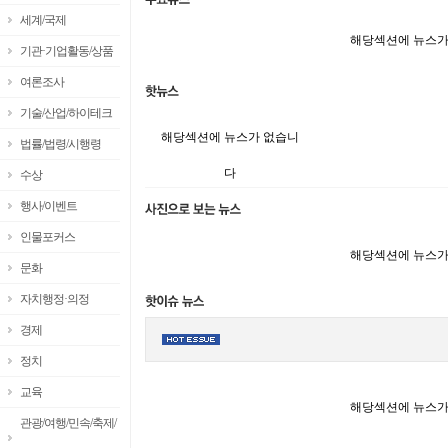
세계/국제
해당섹션에 뉴스가
기관·기업활동/상품
여론조사
기술/산업/하이테크
해당섹션에 뉴스가 없습니
법률/법령/시행령
다
수상
행사/이벤트
인물포커스
해당섹션에 뉴스가
문화
자치행정·의정
경제
정치
교육
해당섹션에 뉴스가
관광/여행/민속/축제/