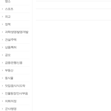
명소
스포츠
외교
정책
과학/생명/발명/개발
건설/주택
상품/특허
공모
금융/은행/신용
부동산
동식물
맛집/음식/식도락
인물동정/인사/부음
의회/의정
군사/병영