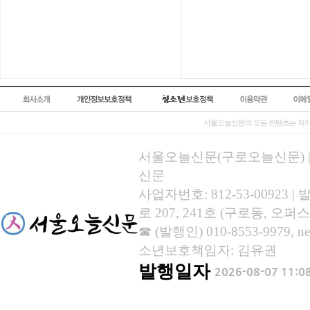
서울오늘신문의 모든 컨텐츠는 저작
서울오늘신문(구로오늘신문) | 등록
신문
사업자번호: 812-53-00923
로 207, 241호 (구로동, 오퍼스
☎ (발행인) 010-8553-9979, new
소년보호책임자: 김유권
발행일자