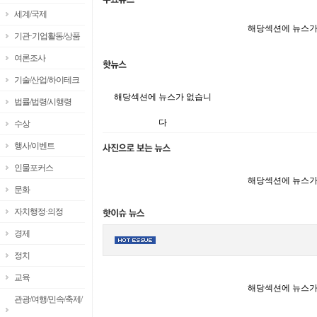
세계/국제
해당섹션에 뉴스가
기관·기업활동/상품
여론조사
기술/산업/하이테크
해당섹션에 뉴스가 없습니
법률/법령/시행령
다
수상
행사/이벤트
인물포커스
해당섹션에 뉴스가
문화
자치행정·의정
경제
정치
교육
해당섹션에 뉴스가
관광/여행/민속/축제/