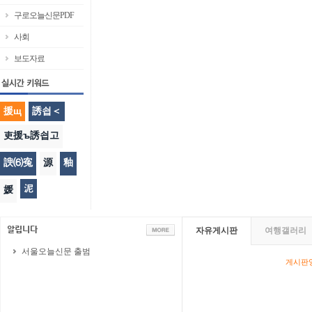
구로오늘신문PDF
사회
보도자료
援щ
誘쇱＜
吏援ъ誘쇱고
諛⑹寃
源
釉
泥
媛
자유게시판
여행갤러리
서울오늘신문 출범
게시판영