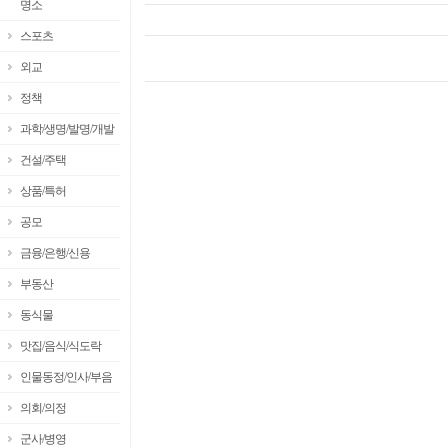
명소
스포츠
외교
정책
과학/생명/발명/개발
건설/주택
상품/특허
공모
금융/은행/신용
부동산
동식물
맛집/음식/식도락
인물동정/인사/부음
의회/의정
군사/병영