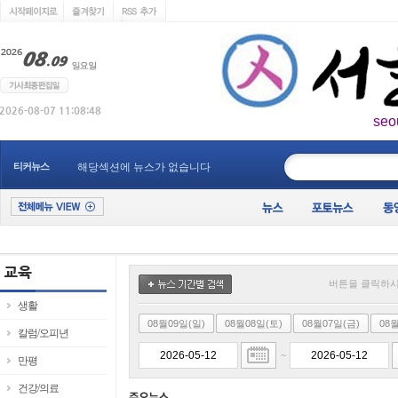
seo
____________
티커뉴스
해당섹션에 뉴스가 없습니다
버튼을 클릭하시
생활
08월09일(일)
08월08일(토)
08월07일(금)
08
칼럼/오피년
~
만평
건강/의료