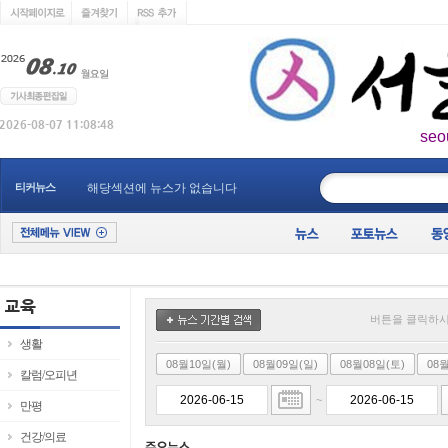
seo
____________
티커뉴스
해당섹션에 뉴스가 없습니다
버튼을 클릭하시
생활
08월10일(월)
08월09일(일)
08월08일(토)
08
칼럼/오피년
~
만평
건강/의료