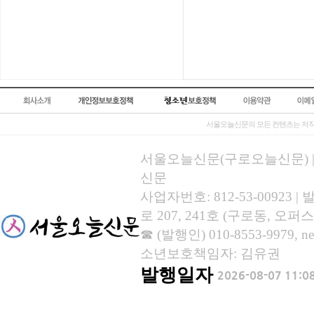
서울오늘신문의 모든 컨텐츠는 저작
서울오늘신문(구로오늘신문) | 등록
신문
사업자번호: 812-53-00923
로 207, 241호 (구로동, 오퍼스
☎ (발행인) 010-8553-9979, new
소년보호책임자: 김유권
발행일자