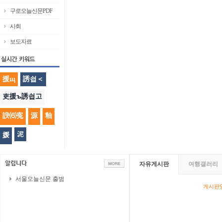
구로오늘신문PDF
사회
보도자료
援щ
誘쇱＜
吏援ъ誘쇱고
諛⑹寃
源
釉
泥
媛
자유게시판
여행갤러리
서울오늘신문 출범
게시판영