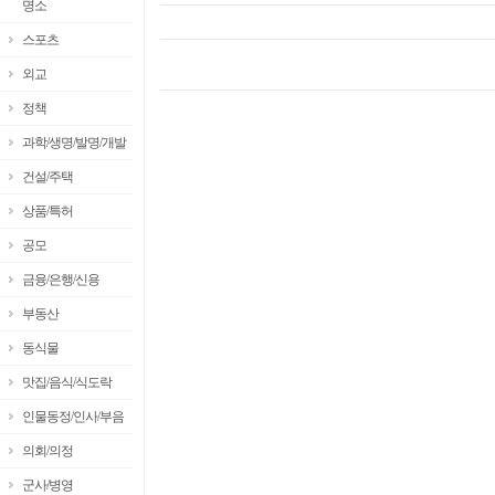
명소
스포츠
외교
정책
과학/생명/발명/개발
건설/주택
상품/특허
공모
금융/은행/신용
부동산
동식물
맛집/음식/식도락
인물동정/인사/부음
의회/의정
군사/병영