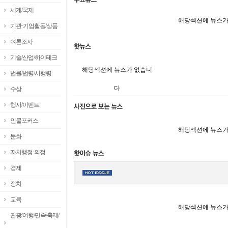
세계/국제
해당섹션에 뉴스가
기관·기업활동/상품
여론조사
기술/산업/하이테크
해당섹션에 뉴스가 없습니
법률/법령/시행령
다
수상
행사/이벤트
인물포커스
해당섹션에 뉴스가
문화
자치행정·의정
경제
정치
교육
해당섹션에 뉴스가
관광/여행/민속/축제/