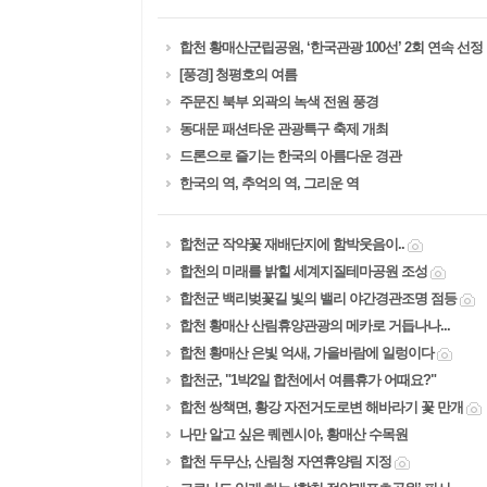
합천 황매산군립공원, ‘한국관광 100선’ 2회 연속 선정
[풍경] 청평호의 여름
주문진 북부 외곽의 녹색 전원 풍경
동대문 패션타운 관광특구 축제 개최
드론으로 즐기는 한국의 아름다운 경관
한국의 역, 추억의 역, 그리운 역
합천군 작약꽃 재배단지에 함박웃음이..
합천의 미래를 밝힐 세계지질테마공원 조성
합천군 백리벚꽃길 빛의 밸리 야간경관조명 점등
합천 황매산 산림휴양관광의 메카로 거듭나나...
합천 황매산 은빛 억새, 가을바람에 일렁이다
합천군, "1박2일 합천에서 여름휴가 어때요?"
합천 쌍책면, 황강 자전거도로변 해바라기 꽃 만개
나만 알고 싶은 퀘렌시아, 황매산 수목원
합천 두무산, 산림청 자연휴양림 지정