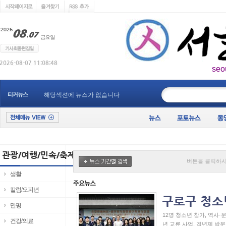
seo
____________
티커뉴스
해당섹션에 뉴스가 없습니다
버튼을 클릭하시
생활
칼럼/오피년
만평
12명 청소년 참가, 역사
건강/의료
년 교류 사업, 격년제 방