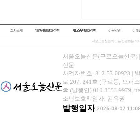
서울오늘신문의 모든 컨텐츠는 저작
서울오늘신문(구로오늘신문) | 등록
신문
사업자번호: 812-53-00923
로 207, 241호 (구로동, 오퍼스
☎ (발행인) 010-8553-9979, new
소년보호책임자: 김유권
발행일자