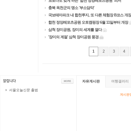
코로나도 잊게 하는 ‘합천 정양레포츠공원’ 피서
충북 옥천군의 명소 '부소담악'
국보테마파크 내 합천루지, 또 다른 체험장 B코스 개
합천 정양레포츠공원 오토캠핑장 6월 11일부터 개장
삼척 장미공원, 장미의 세계를 열다
'장미의 계절' 삼척 장미공원 풍경
1
2
3
4
자유게시판
여행갤러리
서울오늘신문 출범
게시판영