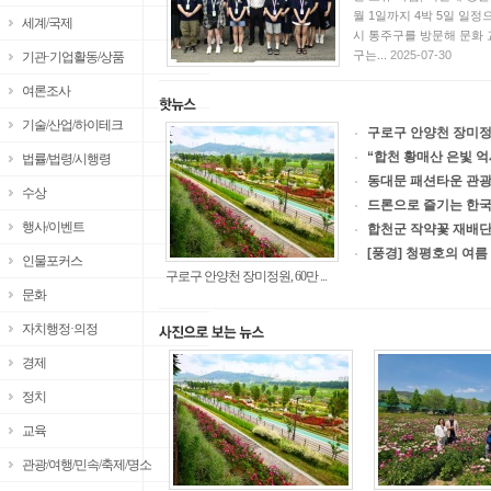
월 1일까지 4박 5일 일
세계/국제
시 통주구를 방문해 문화 
구는...
2025-07-30
기관·기업활동/상품
여론조사
기술/산업/하이테크
구로구 안양천 장미정원,
“합천 황매산 은빛 억
법률/법령/시행령
동대문 패션타운 관광
수상
드론으로 즐기는 한국
행사/이벤트
합천군 작약꽃 재배단
[풍경] 청평호의 여름
인물포커스
구로구 안양천 장미정원, 60만 ...
문화
자치행정·의정
경제
정치
교육
관광/여행/민속/축제/명소