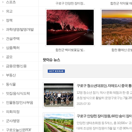
스포츠
구로구 안양천 장미정...
합천군 작약꽃 재배
외교
정책
과학/생명/발명/개발
건설/주택
상품/특허
합천군 백리벚꽃길 빛...
합천 황매산 은빛 
공모
금융/은행/신용
부동산
동식물
구로구 청소년대표단, 자매도시 중국 통주
12명 청소년 참가, 역사·문화 체험과 한·중
맛집/음식/식도락
초청 방식으로 활발히 운영구로구는 7월 28일부
인물동정/인사/부음
2025-07-30
의회/의정
구로구 안양천 장미정원, 60만 송이 장미 만
군사/병영
안양천 생태초화원 등 5개소, 총 10,500㎡ 
대에 조성된 장미정원이 5월 말 기준 90% 이
구로오늘신문PDF