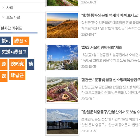
2025-06-03
사회
“합천 황매산 은빛 억새에 빠져 보세요”
보도자료
합천군(군수 김윤철)은 매혹적인 은빛 물결로
개최된다고 17일 밝혔다. 합천군이 주최하고
2023-10-17
援щ
誘쇱＜
'2023 서울정원박람회' 개최
吏援ъ誘쇱고
- 6일(금) 월드컵공원 하늘공원에서 오세훈 
‘바람, 풀 그리고 정원’ 주제로 10월 6일(금)~11
源
諛⑹寃
釉
2023-10-05
蹂닿굔
媛
합천군, “분홍빛 물결 신소양체육공원으
합천군(군수 김윤철)은 합천읍 신소양 체육
한 프로그램을 마련해 방문객을 맞이한다. 군은 
2023-09-21
"합천운석충돌구, 단봉산에서도 보실 수
초계면 단봉산 정상에 서면 탁 트인 하늘과
합천 운석 충돌구가 한눈에 들어온다. 한반도
2023-03-25