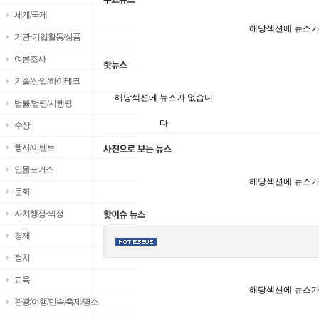
세계/국제
해당섹션에 뉴스가
기관·기업활동/상품
여론조사
기술/산업/하이테크
해당섹션에 뉴스가 없습니
법률/법령/시행령
다
수상
행사/이벤트
인물포커스
해당섹션에 뉴스가
문화
자치행정·의정
경제
정치
교육
해당섹션에 뉴스가
관광/여행/민속/축제/명소