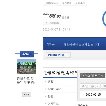
티커뉴스
해당섹션에 뉴스가 없습니다
[대중가요] 영
생활
동리 회화나무
08월07일(금)
0
칼럼/오피년
만평
건강/의료