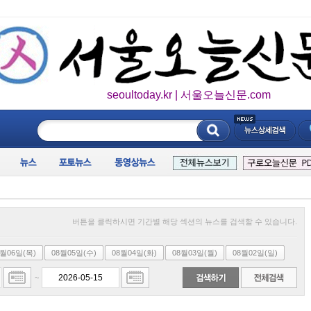
seoultoday.kr | 서울오늘신문.com
____________
버튼을 클릭하시면 기간별 해당 섹션의 뉴스를 검색할 수 있습니다.
8월06일(목)
08월05일(수)
08월04일(화)
08월03일(월)
08월02일(일)
~