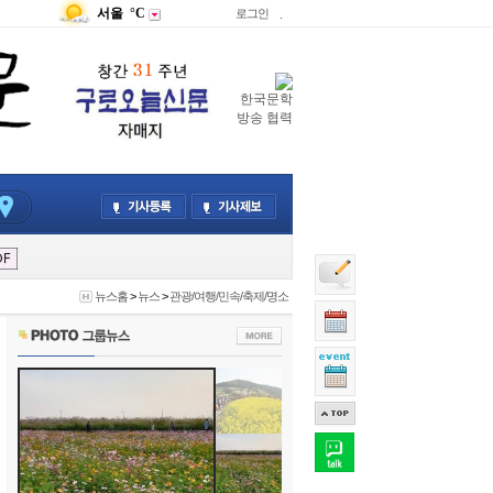
서울
°C
로그인
.
한국문학
방송 협력
뉴스홈
>
뉴스
>
관광/여행/민속/축제/명소