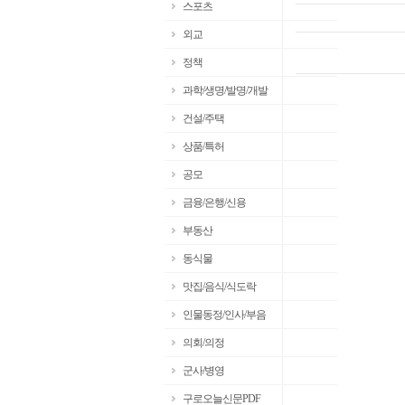
스포츠
외교
정책
과학/생명/발명/개발
건설/주택
상품/특허
공모
금융/은행/신용
부동산
동식물
맛집/음식/식도락
인물동정/인사/부음
의회/의정
군사/병영
구로오늘신문PDF