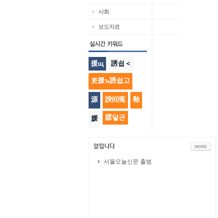
사회
보도자료
援щ
誘쇱＜
吏援ъ誘쇱고
源
諛⑹寃
釉
蹂닿굔
媛
서울오늘신문 출범