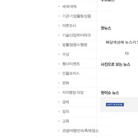
세계/국제
기관·기업활동/상품
여론조사
기술/산업/하이테크
해당섹션에 뉴스가
법률/법령/시행령
다
수상
행사/이벤트
인물포커스
문화
자치행정·의정
경제
정치
교육
관광/여행/민속/축제/명소