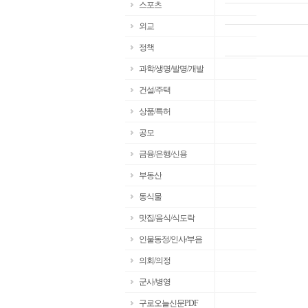
스포츠
외교
정책
과학/생명/발명/개발
건설/주택
상품/특허
공모
금융/은행/신용
부동산
동식물
맛집/음식/식도락
인물동정/인사/부음
의회/의정
군사/병영
구로오늘신문PDF