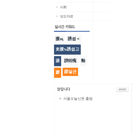
사회
보도자료
援щ
誘쇱＜
吏援ъ誘쇱고
源
諛⑹寃
釉
蹂닿굔
媛
서울오늘신문 출범