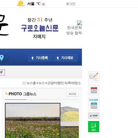
서울
°C
로그인
.
한국문학
방송 협력
뉴스홈
>
뉴스
>
관광/여행/민속/축제/명소