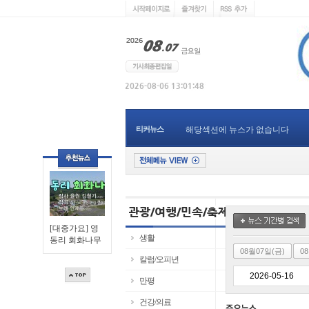
티커뉴스
해당섹션에 뉴스가 없습니다
[대중가요] 영
생활
동리 회화나무
08월07일(금)
0
칼럼/오피년
만평
건강/의료