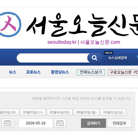
seoultoday.kr | 서울오늘신문.com
____________
버튼을 클릭하시면 기간별 해당 섹션의 뉴스를 검색할 수 있습니다.
8월06일(목)
08월05일(수)
08월04일(화)
08월03일(월)
08월02일(일)
~