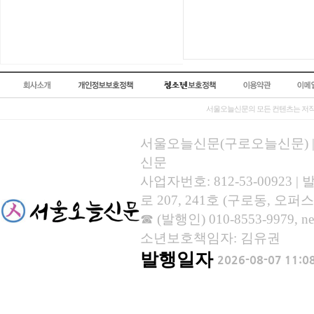
서울오늘신문의 모든 컨텐츠는 저작
서울오늘신문(구로오늘신문) | 등록
신문
사업자번호: 812-53-00923
로 207, 241호 (구로동, 오퍼스
☎ (발행인) 010-8553-9979, new
소년보호책임자: 김유권
발행일자