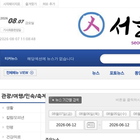
seo
____________
티커뉴스
해당섹션에 뉴스가 없습니다
버튼을 클릭하시
생활
08월07일(금)
08월06일(목)
08월05일(수)
08
칼럼/오피년
~
만평
건강/의료