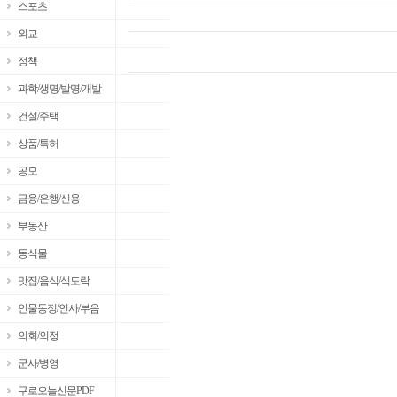
스포츠
외교
정책
과학/생명/발명/개발
건설/주택
상품/특허
공모
금융/은행/신용
부동산
동식물
맛집/음식/식도락
인물동정/인사/부음
의회/의정
군사/병영
구로오늘신문PDF