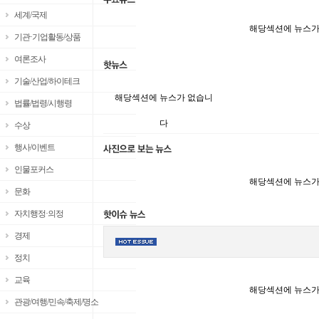
세계/국제
해당섹션에 뉴스가
기관·기업활동/상품
여론조사
기술/산업/하이테크
해당섹션에 뉴스가 없습니
법률/법령/시행령
다
수상
행사/이벤트
인물포커스
해당섹션에 뉴스가
문화
자치행정·의정
경제
정치
교육
해당섹션에 뉴스가
관광/여행/민속/축제/명소