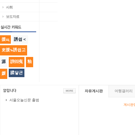
사회
보도자료
援щ
誘쇱＜
吏援ъ誘쇱고
源
諛⑹寃
釉
蹂닿굔
媛
자유게시판
여행갤러리
서울오늘신문 출범
게시판영