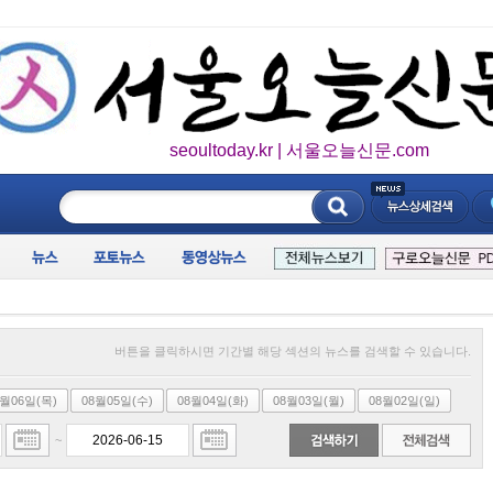
seoultoday.kr | 서울오늘신문.com
____________
버튼을 클릭하시면 기간별 해당 섹션의 뉴스를 검색할 수 있습니다.
8월06일(목)
08월05일(수)
08월04일(화)
08월03일(월)
08월02일(일)
~