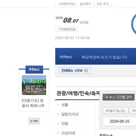
티커뉴스
해당섹션에 뉴스가 없습니다
[대중가요] 영
생활
동리 회화나무
08월07일(금)
0
칼럼/오피년
만평
건강/의료