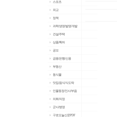
스포츠
외교
정책
과학/생명/발명/개발
건설/주택
상품/특허
공모
금융/은행/신용
부동산
동식물
맛집/음식/식도락
인물동정/인사/부음
의회/의정
군사/병영
구로오늘신문PDF