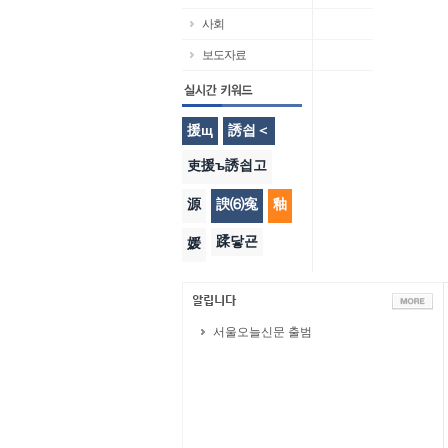
사회
보도자료
援щ
誘쇱＜
吏援ъ誘쇱고
源
諛⑹寃
釉
蹂닿굔
媛
서울오늘신문 출범