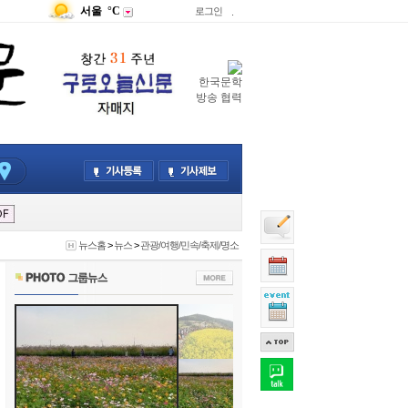
서울
°C
로그인
.
한국문학
방송 협력
뉴스홈
>
뉴스
>
관광/여행/민속/축제/명소