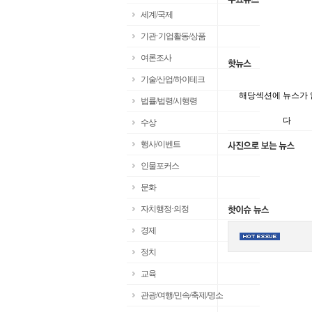
세계/국제
기관·기업활동/상품
여론조사
기술/산업/하이테크
해당섹션에 뉴스가
법률/법령/시행령
다
수상
행사/이벤트
인물포커스
문화
자치행정·의정
경제
정치
교육
관광/여행/민속/축제/명소