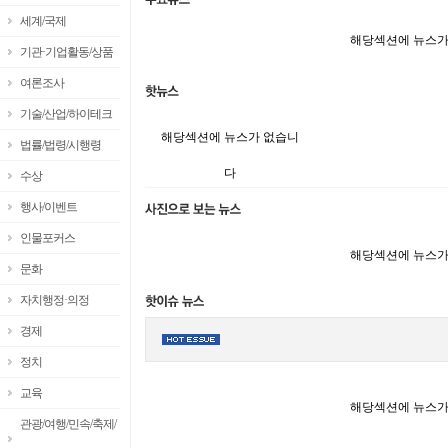
세계/국제
해당섹션에 뉴스가
기관·기업활동/상품
여론조사
기술/산업/하이테크
해당섹션에 뉴스가 없습니
법률/법령/시행령
다
수상
행사/이벤트
인물포커스
해당섹션에 뉴스가
문화
자치행정·의정
경제
정치
교육
해당섹션에 뉴스가
관광/여행/민속/축제/