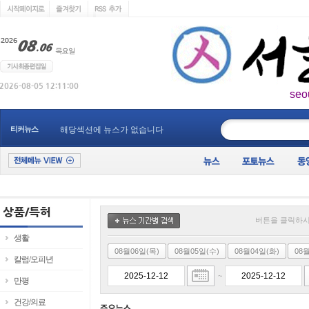
seo
____________
티커뉴스
해당섹션에 뉴스가 없습니다
버튼을 클릭하시
생활
08월06일(목)
08월05일(수)
08월04일(화)
08
칼럼/오피년
~
만평
건강/의료