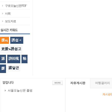
구로오늘신문PDF
사회
보도자료
援щ
誘쇱＜
吏援ъ誘쇱고
源
諛⑹寃
釉
蹂닿굔
媛
자유게시판
여행갤러리
서울오늘신문 출범
게시판영