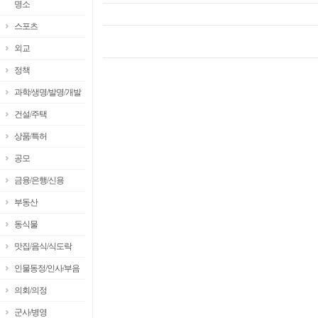
명소
스포츠
외교
정책
과학/생명/발명/개발
건설/주택
상품/특허
공모
금융/은행/신용
부동산
동식물
맛집/음식/식도락
인물동정/인사/부음
의회/의정
군사/병영