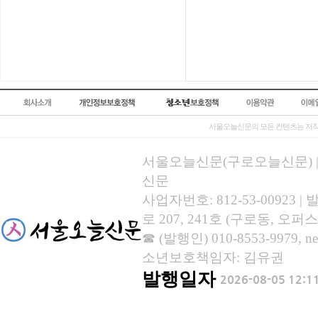
서울오늘신문의 모든 컨텐츠는 저작
서울오늘신문(구로오늘신문) | 등록
신문
사업자번호: 812-53-00923
로 207, 241호 (구로동, 오퍼스
☎ (발행인) 010-8553-9979, new
소년보호책임자: 김유권
발행일자