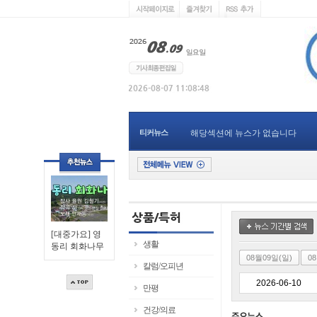
티커뉴스
해당섹션에 뉴스가 없습니다
[대중가요] 영
생활
동리 회화나무
08월09일(일)
0
칼럼/오피년
만평
건강/의료