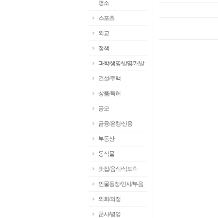
명소
스포츠
외교
정책
과학/생명/발명/개발
건설/주택
상품/특허
공모
금융/은행/신용
부동산
동식물
맛집/음식/식도락
인물동정/인사/부음
의회/의정
군사/병영