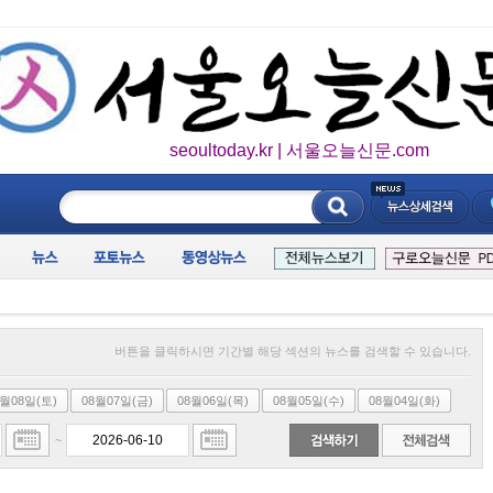
seoultoday.kr | 서울오늘신문.com
____________
버튼을 클릭하시면 기간별 해당 섹션의 뉴스를 검색할 수 있습니다.
8월08일(토)
08월07일(금)
08월06일(목)
08월05일(수)
08월04일(화)
~