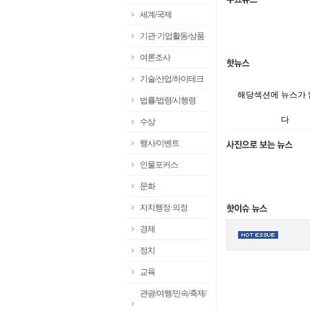
세계/국제
기관·기업활동/상품
여론조사
기술/산업/하이테크
해당섹션에 뉴스가
법률/법령/시행령
다
수상
행사/이벤트
인물포커스
문화
자치행정·의정
경제
정치
교육
관광/여행/민속/축제/