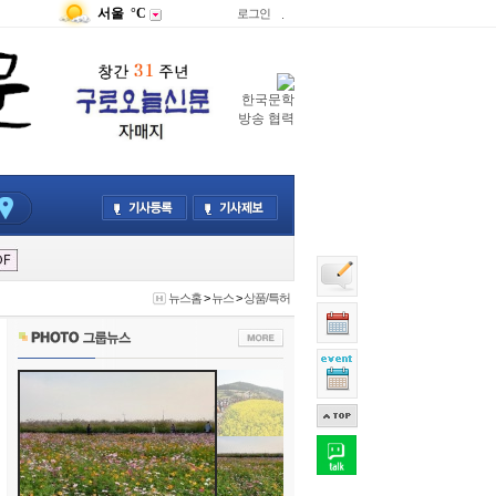
서울
°C
로그인
.
한국문학
방송 협력
뉴스홈
>
뉴스
>
상품/특허