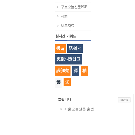
구로오늘신문PDF
사회
보도자료
援щ
誘쇱＜
吏援ъ誘쇱고
諛⑹寃
源
釉
泥
媛
서울오늘신문 출범