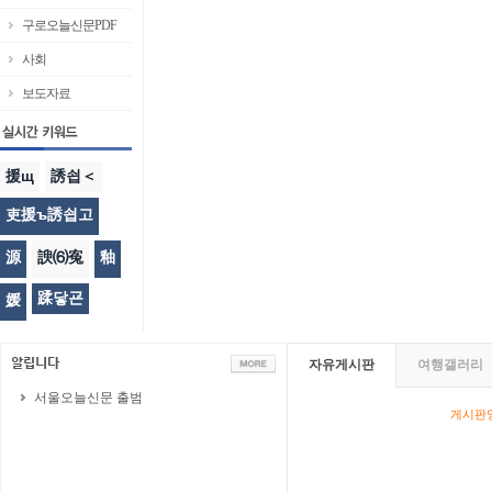
구로오늘신문PDF
사회
보도자료
援щ
誘쇱＜
吏援ъ誘쇱고
源
諛⑹寃
釉
蹂닿굔
媛
자유게시판
여행갤러리
서울오늘신문 출범
게시판영