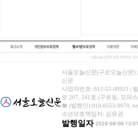
서울오늘신문의 모든 컨텐츠는 저작
서울오늘신문(구로오늘신문) | 등록
신문
사업자번호: 812-53-00923
로 207, 241호 (구로동, 오퍼스
☎ (발행인) 010-8553-9979, new
소년보호책임자: 김유권
발행일자