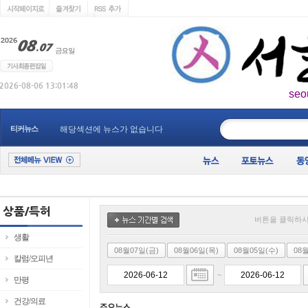
seo
____________
티커뉴스
해당섹션에 뉴스가 없습니다
버튼을 클릭하시
생활
08월07일(금)
08월06일(목)
08월05일(수)
08
칼럼/오피년
~
만평
건강/의료