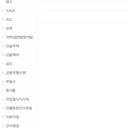
명소
스포츠
외교
정책
과학/생명/발명/개발
건설/주택
상품/특허
공모
금융/은행/신용
부동산
동식물
맛집/음식/식도락
인물동정/인사/부음
의회/의정
군사/병영