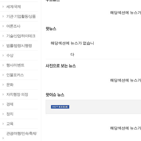
세계/국제
해당섹션에 뉴스가
기관·기업활동/상품
여론조사
기술/산업/하이테크
해당섹션에 뉴스가 없습니
법률/법령/시행령
다
수상
행사/이벤트
인물포커스
해당섹션에 뉴스가
문화
자치행정·의정
경제
정치
교육
해당섹션에 뉴스가
관광/여행/민속/축제/