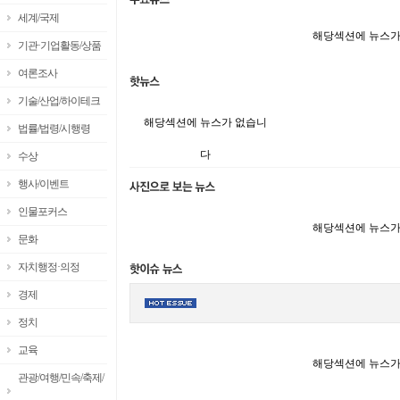
세계/국제
해당섹션에 뉴스가
기관·기업활동/상품
여론조사
기술/산업/하이테크
해당섹션에 뉴스가 없습니
법률/법령/시행령
다
수상
행사/이벤트
인물포커스
해당섹션에 뉴스가
문화
자치행정·의정
경제
정치
교육
해당섹션에 뉴스가
관광/여행/민속/축제/