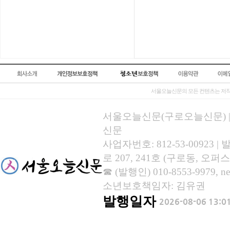
서울오늘신문의 모든 컨텐츠는 저작
서울오늘신문(구로오늘신문) | 등록
신문
사업자번호: 812-53-00923
로 207, 241호 (구로동, 오퍼스
☎ (발행인) 010-8553-9979, new
소년보호책임자: 김유권
발행일자