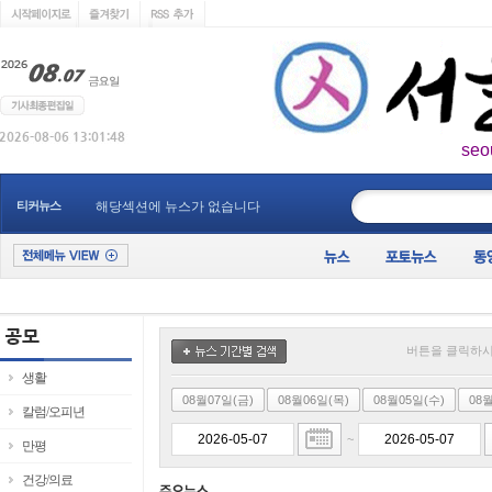
seo
____________
티커뉴스
해당섹션에 뉴스가 없습니다
버튼을 클릭하시
생활
08월07일(금)
08월06일(목)
08월05일(수)
08
칼럼/오피년
~
만평
건강/의료