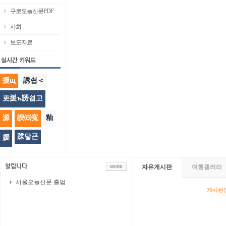
구로오늘신문PDF
사회
보도자료
援щ
誘쇱＜
吏援ъ誘쇱고
源
諛⑹寃
釉
蹂닿굔
媛
자유게시판
여행갤러리
서울오늘신문 출범
게시판영