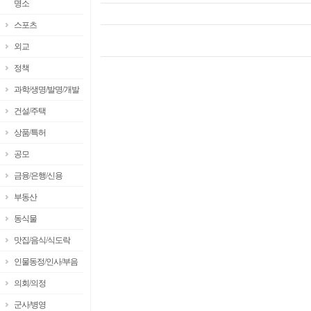
명소
스포츠
외교
정책
과학/생명/발명/개발
건설/주택
상품/특허
공모
금융/은행/신용
부동산
동식물
맛집/음식/식도락
인물동정/인사/부음
의회/의정
군사/병영