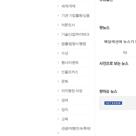
세계/국제
기관·기업활동/상품
여론조사
기술/산업/하이테크
해당섹션에 뉴스가
법률/법령/시행령
다
수상
행사/이벤트
인물포커스
문화
자치행정·의정
경제
정치
교육
관광/여행/민속/축제/