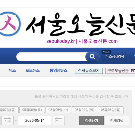
seoultoday.kr | 서울오늘신문.com
____________
버튼을 클릭하시면 기간별 해당 섹션의 뉴스를 검색할 수 있습니다.
8월07일(금)
08월06일(목)
08월05일(수)
08월04일(화)
08월03일(월)
~