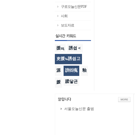
구로오늘신문PDF
사회
보도자료
援щ
誘쇱＜
吏援ъ誘쇱고
源
諛⑹寃
釉
蹂닿굔
媛
서울오늘신문 출범