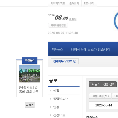
티커뉴스
해당섹션에 뉴스가 없습니다
[대중가요] 영
생활
동리 회화나무
08월08일(토)
0
칼럼/오피년
만평
건강/의료