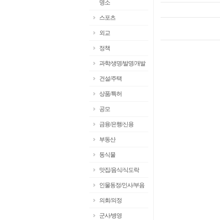
명소
스포츠
외교
정책
과학/생명/발명/개발
건설/주택
상품/특허
공모
금융/은행/신용
부동산
동식물
맛집/음식/식도락
인물동정/인사/부음
의회/의정
군사/병영