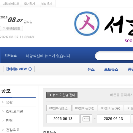
seo
____________
티커뉴스
해당섹션에 뉴스가 없습니다
버튼을 클릭하시
생활
08월07일(금)
08월06일(목)
08월05일(수)
08
칼럼/오피년
~
만평
건강/의료