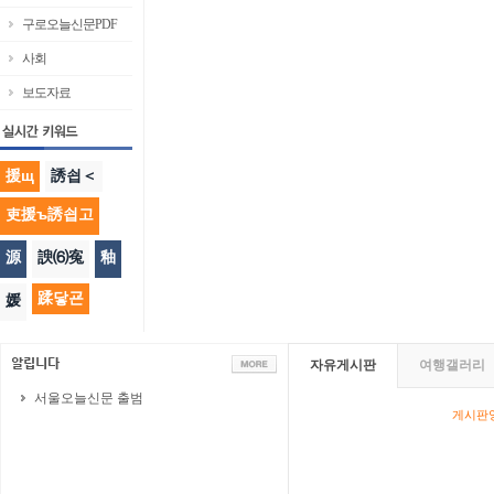
구로오늘신문PDF
사회
보도자료
援щ
誘쇱＜
吏援ъ誘쇱고
源
諛⑹寃
釉
蹂닿굔
媛
자유게시판
여행갤러리
서울오늘신문 출범
게시판영