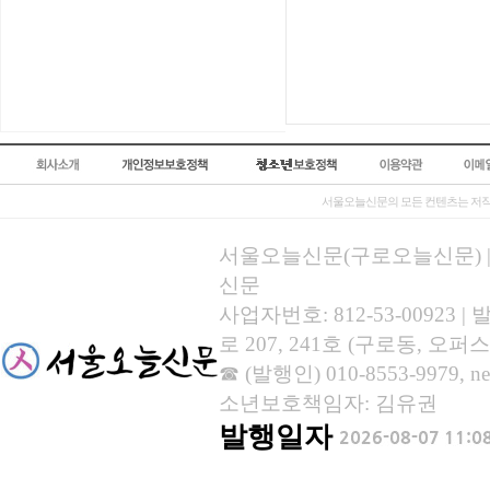
서울오늘신문의 모든 컨텐츠는 저작
서울오늘신문(구로오늘신문) | 등록
신문
사업자번호: 812-53-00923
로 207, 241호 (구로동, 오퍼스
☎ (발행인) 010-8553-9979, new
소년보호책임자: 김유권
발행일자