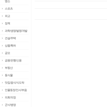
명소
스포츠
외교
정책
과학/생명/발명/개발
건설/주택
상품/특허
공모
금융/은행/신용
부동산
동식물
맛집/음식/식도락
인물동정/인사/부음
의회/의정
군사/병영