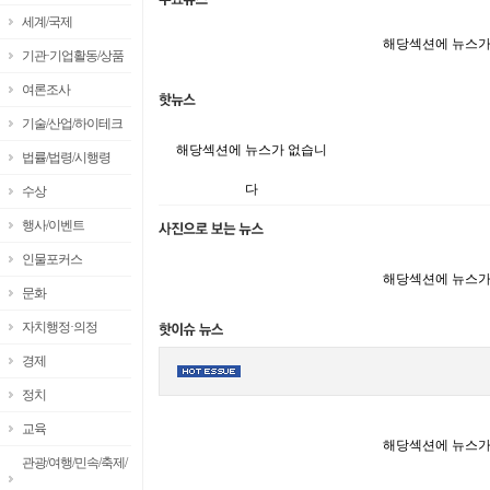
세계/국제
해당섹션에 뉴스가
기관·기업활동/상품
여론조사
기술/산업/하이테크
해당섹션에 뉴스가 없습니
법률/법령/시행령
다
수상
행사/이벤트
인물포커스
해당섹션에 뉴스가
문화
자치행정·의정
경제
정치
교육
해당섹션에 뉴스가
관광/여행/민속/축제/