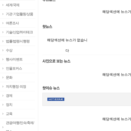
세계/국제
해당섹션에 뉴스가
기관·기업활동/상품
여론조사
기술/산업/하이테크
해당섹션에 뉴스가 없습니
법률/법령/시행령
수상
다
행사/이벤트
인물포커스
해당섹션에 뉴스가
문화
자치행정·의정
경제
정치
교육
해당섹션에 뉴스가
관광/여행/민속/축제/