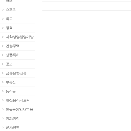
명소
스포츠
외교
정책
과학/생명/발명/개발
건설/주택
상품/특허
공모
금융/은행/신용
부동산
동식물
맛집/음식/식도락
인물동정/인사/부음
의회/의정
군사/병영