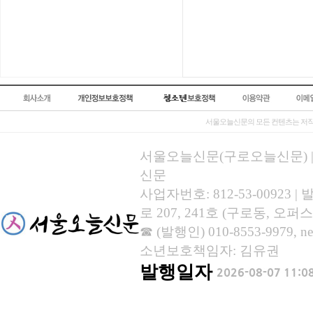
서울오늘신문의 모든 컨텐츠는 저작
서울오늘신문(구로오늘신문) | 등록
신문
사업자번호: 812-53-00923
로 207, 241호 (구로동, 오퍼스
☎ (발행인) 010-8553-9979, new
소년보호책임자: 김유권
발행일자