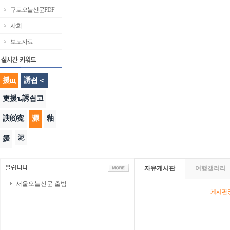
구로오늘신문PDF
사회
보도자료
援щ
誘쇱＜
吏援ъ誘쇱고
諛⑹寃
源
釉
泥
媛
자유게시판
여행갤러리
서울오늘신문 출범
게시판영