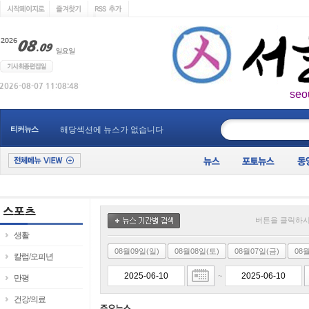
seo
____________
티커뉴스
해당섹션에 뉴스가 없습니다
버튼을 클릭하시
생활
08월09일(일)
08월08일(토)
08월07일(금)
08
칼럼/오피년
~
만평
건강/의료