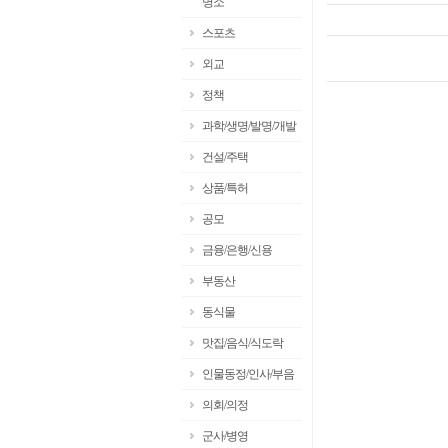
명소
스포츠
외교
정책
과학/생명/발명/개발
건설/주택
상품/특허
공모
금융/은행/신용
부동산
동식물
맛집/음식/식도락
인물동정/인사/부음
의회/의정
군사/병영