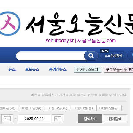
seoultoday.kr | 서울오늘신문.com
____________
버튼을 클릭하시면 기간별 해당 섹션의 뉴스를 검색할 수 있습니다.
8월06일(목)
08월05일(수)
08월04일(화)
08월03일(월)
08월02일(일)
~