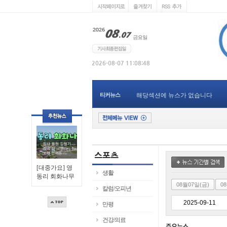
티커뉴스
해당섹션에 뉴스가 없습니다
[대중가요] 영
생활
동리 회화나무
08월07일(금)
0
칼럼/오피년
만평
건강/의료