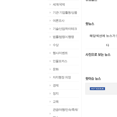
세계/국제
기관·기업활동/상품
여론조사
기술/산업/하이테크
해당섹션에 뉴스가
법률/법령/시행령
수상
다
행사/이벤트
인물포커스
문화
자치행정·의정
경제
정치
교육
관광/여행/민속/축제/