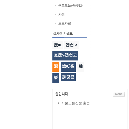
구로오늘신문PDF
사회
보도자료
援щ
誘쇱＜
吏援ъ誘쇱고
源
諛⑹寃
釉
蹂닿굔
媛
서울오늘신문 출범