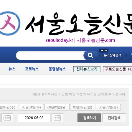
seoultoday.kr | 서울오늘신문.com
____________
버튼을 클릭하시면 기간별 해당 섹션의 뉴스를 검색할 수 있습니다.
8월05일(수)
08월04일(화)
08월03일(월)
08월02일(일)
08월01일(토)
~