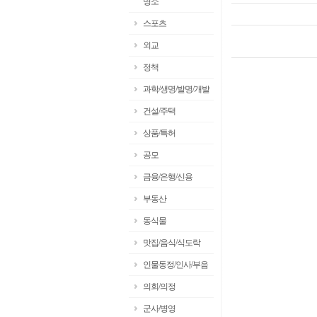
명소
스포츠
외교
정책
과학/생명/발명/개발
건설/주택
상품/특허
공모
금융/은행/신용
부동산
동식물
맛집/음식/식도락
인물동정/인사/부음
의회/의정
군사/병영