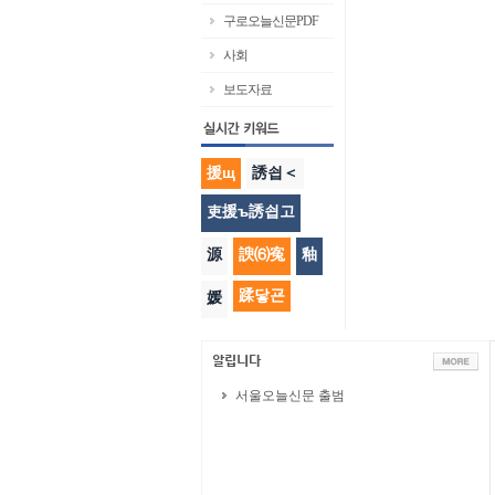
구로오늘신문PDF
사회
보도자료
援щ
誘쇱＜
吏援ъ誘쇱고
源
諛⑹寃
釉
蹂닿굔
媛
서울오늘신문 출범