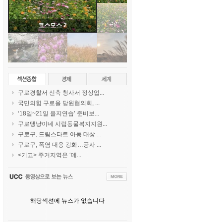
코스모스 2
구로경찰서 신축 청사서 정상업...
국민의힘 구로을 당원협의회, ...
‘18일~21일 을지연습’ 준비보...
구로댕냥이네 시립동물복지지원...
구로구, 드림스타트 아동 대상 ...
구로구, 폭염 대응 강화…공사 ...
<기고> 주거지역은 ‘데...
해당섹션에 뉴스가 없습니다