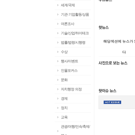
세계/국제
기관·기업활동/상품
여론조사
기술/산업/하이테크
해당섹션에 뉴스가
법률/법령/시행령
수상
다
행사/이벤트
인물포커스
문화
자치행정·의정
경제
정치
교육
관광/여행/민속/축제/