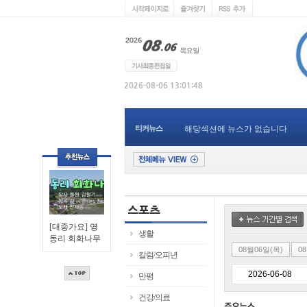
티커뉴스
해당섹션에 뉴스가 없습니다
[대중가요] 영
생활
동리 회화나무
08월06일(목)
0
칼럼/오피년
만평
건강/의료