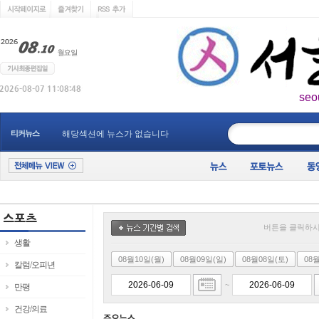
seo
____________
티커뉴스
해당섹션에 뉴스가 없습니다
버튼을 클릭하시
생활
08월10일(월)
08월09일(일)
08월08일(토)
08
칼럼/오피년
~
만평
건강/의료