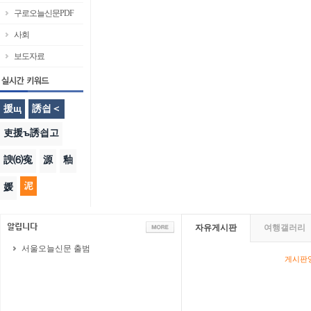
구로오늘신문PDF
사회
보도자료
援щ
誘쇱＜
吏援ъ誘쇱고
諛⑹寃
源
釉
泥
媛
자유게시판
여행갤러리
서울오늘신문 출범
게시판영