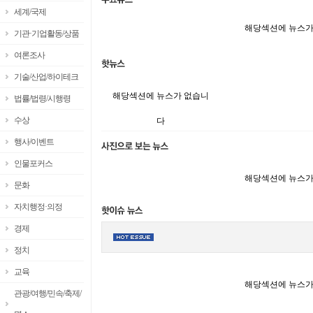
세계/국제
해당섹션에 뉴스가
기관·기업활동/상품
여론조사
기술/산업/하이테크
해당섹션에 뉴스가 없습니
법률/법령/시행령
수상
다
행사/이벤트
인물포커스
해당섹션에 뉴스가
문화
자치행정·의정
경제
정치
교육
해당섹션에 뉴스가
관광/여행/민속/축제/