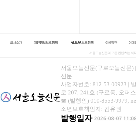
서울오늘신문의 모든 컨텐츠는 저작
서울오늘신문(구로오늘신문) | 등록
신문
사업자번호: 812-53-00923
로 207, 241호 (구로동, 오퍼스
☎ (발행인) 010-8553-9979, new
소년보호책임자: 김유권
발행일자