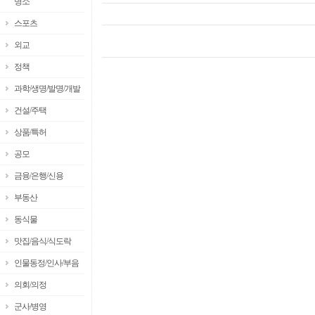
명소
스포츠
외교
정책
과학/생명/발명/개발
건설/주택
상품/특허
공모
금융/은행/신용
부동산
동식물
맛집/음식/식도락
인물동정/인사/부음
의회/의정
군사/병영