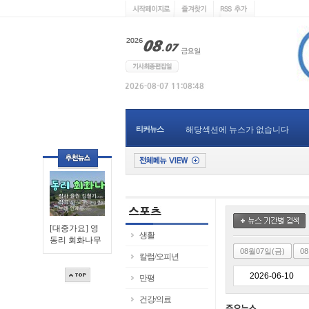
티커뉴스
해당섹션에 뉴스가 없습니다
[대중가요] 영
생활
동리 회화나무
08월07일(금)
0
칼럼/오피년
만평
건강/의료