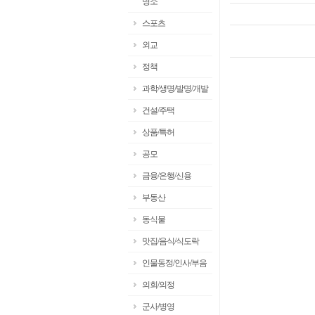
명소
스포츠
외교
정책
과학/생명/발명/개발
건설/주택
상품/특허
공모
금융/은행/신용
부동산
동식물
맛집/음식/식도락
인물동정/인사/부음
의회/의정
군사/병영