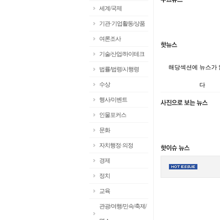
세계/국제
기관·기업활동/상품
여론조사
기술/산업/하이테크
해당섹션에 뉴스가
법률/법령/시행령
수상
다
행사/이벤트
인물포커스
문화
자치행정·의정
경제
정치
교육
관광/여행/민속/축제/