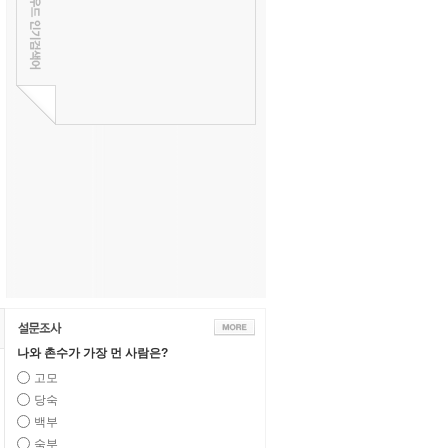
나와 촌수가 가장 먼 사람은?
고모
당숙
백부
숙부