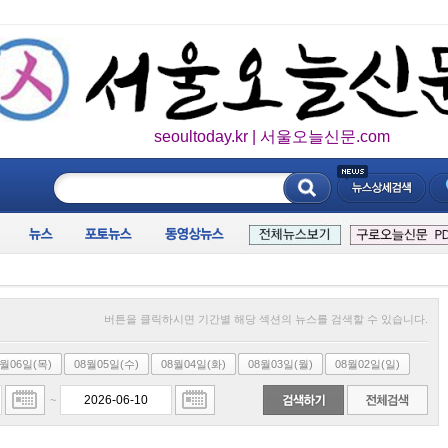
seoultoday.kr | 서울오늘신문.com
____________
버튼을 클릭하시면 기간별 해당 섹션의 뉴스를 검색할 수 있습니다.
8월06일(목)
08월05일(수)
08월04일(화)
08월03일(월)
08월02일(일)
~