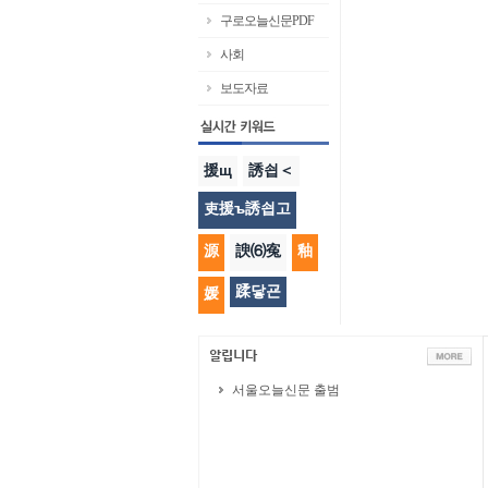
구로오늘신문PDF
사회
보도자료
援щ
誘쇱＜
吏援ъ誘쇱고
源
諛⑹寃
釉
蹂닿굔
媛
서울오늘신문 출범