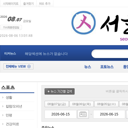
seo
____________
티커뉴스
해당섹션에 뉴스가 없습니다
버튼을 클릭하시
생활
08월07일(금)
08월06일(목)
08월05일(수)
08
칼럼/오피년
~
만평
건강/의료