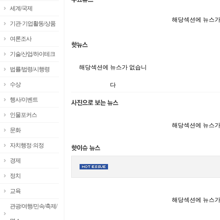
세계/국제
해당섹션에 뉴스가
기관·기업활동/상품
여론조사
기술/산업/하이테크
해당섹션에 뉴스가 없습니
법률/법령/시행령
수상
다
행사/이벤트
인물포커스
해당섹션에 뉴스가
문화
자치행정·의정
경제
정치
교육
해당섹션에 뉴스가
관광/여행/민속/축제/