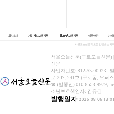
서울오늘신문의 모든 컨텐츠는 저작
서울오늘신문(구로오늘신문) | 등록
신문
사업자번호: 812-53-00923
로 207, 241호 (구로동, 오퍼스
☎ (발행인) 010-8553-9979, new
소년보호책임자: 김유권
발행일자