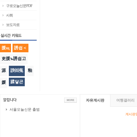
구로오늘신문PDF
사회
보도자료
援щ
誘쇱＜
吏援ъ誘쇱고
源
諛⑹寃
釉
蹂닿굔
媛
자유게시판
여행갤러리
서울오늘신문 출범
게시판영