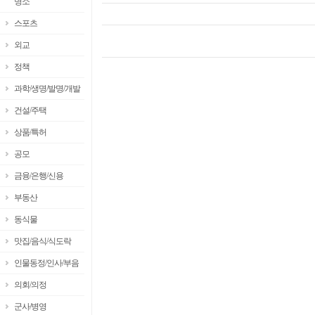
명소
스포츠
외교
정책
과학/생명/발명/개발
건설/주택
상품/특허
공모
금융/은행/신용
부동산
동식물
맛집/음식/식도락
인물동정/인사/부음
의회/의정
군사/병영