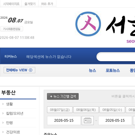
seo
____________
티커뉴스
해당섹션에 뉴스가 없습니다
버튼을 클릭하시
생활
08월07일(금)
08월06일(목)
08월05일(수)
08
칼럼/오피년
~
만평
건강/의료