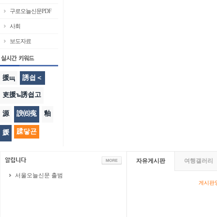
구로오늘신문PDF
사회
보도자료
援щ
誘쇱＜
吏援ъ誘쇱고
源
諛⑹寃
釉
蹂닿굔
媛
자유게시판
여행갤러리
서울오늘신문 출범
게시판영