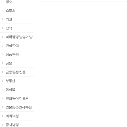
명소
스포츠
외교
정책
과학/생명/발명/개발
건설/주택
상품/특허
공모
금융/은행/신용
부동산
동식물
맛집/음식/식도락
인물동정/인사/부음
의회/의정
군사/병영