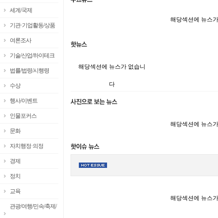
세계/국제
해당섹션에 뉴스가
기관·기업활동/상품
여론조사
기술/산업/하이테크
해당섹션에 뉴스가 없습니
법률/법령/시행령
다
수상
행사/이벤트
인물포커스
해당섹션에 뉴스가
문화
자치행정·의정
경제
정치
교육
해당섹션에 뉴스가
관광/여행/민속/축제/