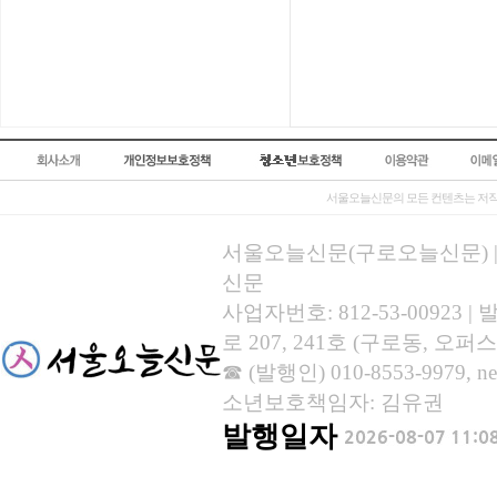
서울오늘신문의 모든 컨텐츠는 저작
서울오늘신문(구로오늘신문) | 등록
신문
사업자번호: 812-53-00923
로 207, 241호 (구로동, 오퍼스
☎ (발행인) 010-8553-9979, new
소년보호책임자: 김유권
발행일자